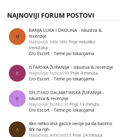
NAJNOVIJI FORUM POSTOVI
BANJA LUKA I OKOLINA - Iskustva &
recenzije
M
Najnovija: Mile Mile
Prije nekoliko
trenutaka
Cro Escort - Teme po lokacijama
ISTARSKA ŽUPANIJA - Iskustva & recenzije
Najnovija: burica190
Prije 4 minuta
B
Cro Escort - Teme po lokacijama
SPLITSKO DALMATINSKA ŽUPANIJA -
Iskustva & recenzije
B
Najnovija: Bosko_st
Prije 13 minuta
Cro Escort - Teme po lokacijama
Ako netko ima gacice necije pa da bacimo
drk na njih
A
Najnovija: Arhimed10
Prije 24 minuta