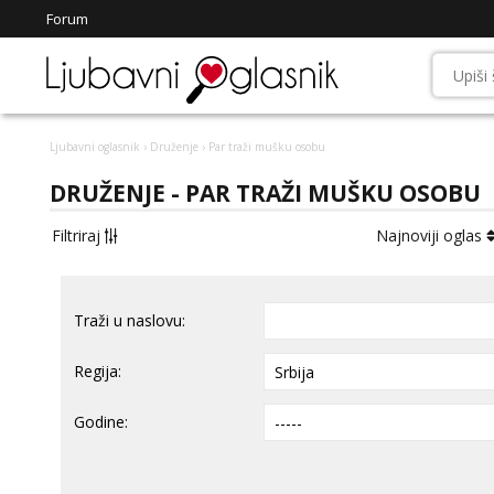
Forum
Ljubavni oglasnik
›
Druženje
› Par traži mušku osobu
DRUŽENJE - PAR TRAŽI MUŠKU OSOBU
Filtriraj
Najnoviji oglas
Traži u naslovu:
Regija:
Godine: