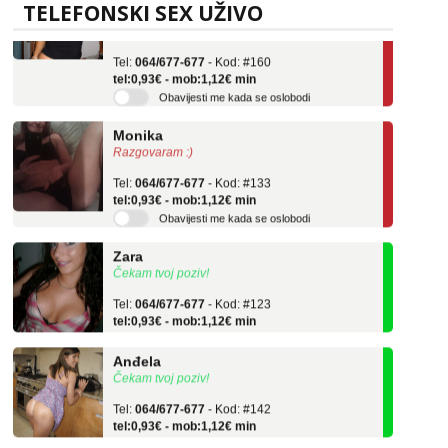
TELEFONSKI SEX UŽIVO
Učiteljica iz predgrađa traži...
Tel:
064/677-677
- Kod: #160
tel:0,93€ - mob:1,12€ min
Obavijesti me kada se oslobodi
Monika
Razgovaram :)
Tel:
064/677-677
- Kod: #133
tel:0,93€ - mob:1,12€ min
Obavijesti me kada se oslobodi
Zara
Čekam tvoj poziv!
Tel:
064/677-677
- Kod: #123
tel:0,93€ - mob:1,12€ min
Anđela
Čekam tvoj poziv!
Tel:
064/677-677
- Kod: #142
tel:0,93€ - mob:1,12€ min