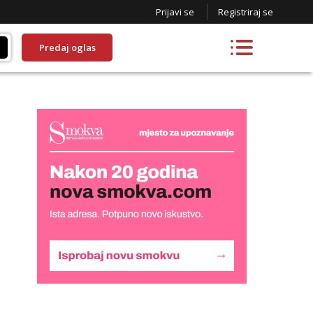
Prijavi se
Registriraj se
Predaj oglas
Kristina
Razgovaram :)