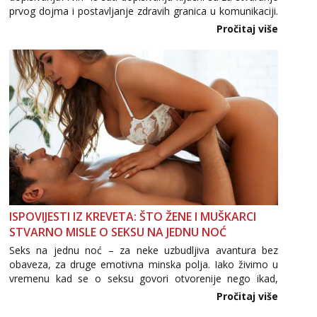
prvog dojma i postavljanje zdravih granica u komunikaciji.
Važno je izbjeći prebrzo otkrivanje osobnih ili intimnih
Pročitaj više
informacija, jer nepoznata osoba još nije zaslužila to
povjerenje. Takođe...
ISPOVIJESTI IZ KREVETA: ŠTO ŽENE I MUŠKARCI
STVARNO MISLE O SEKSU NA JEDNU NOĆ
Seks na jednu noć – za neke uzbudljiva avantura bez
obaveza, za druge emotivna minska polja. Iako živimo u
vremenu kad se o seksu govori otvorenije nego ikad,
tema „jedne noći strasti“ i dalje izaziva burne rasprave. Što
Pročitaj više
zapravo misle žene, a što muškarci? Jesu...