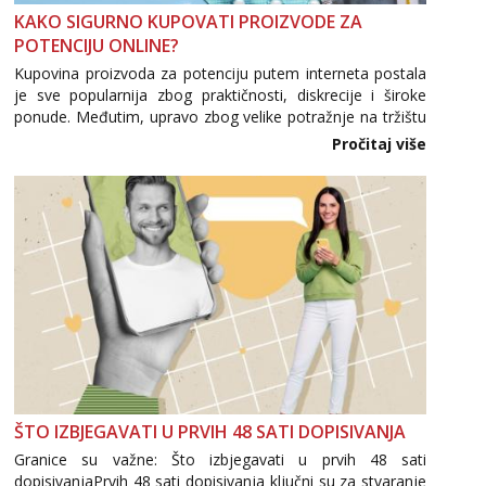
KAKO SIGURNO KUPOVATI PROIZVODE ZA
POTENCIJU ONLINE?
Kupovina proizvoda za potenciju putem interneta postala
je sve popularnija zbog praktičnosti, diskrecije i široke
ponude. Međutim, upravo zbog velike potražnje na tržištu
se pojavljuju i brojni krivotvoreni proizvodi, nepouzdane
Pročitaj više
internetske trgovine te proizvodi nepoznatog podrijetla. ...
ŠTO IZBJEGAVATI U PRVIH 48 SATI DOPISIVANJA
Granice su važne: Što izbjegavati u prvih 48 sati
dopisivanjaPrvih 48 sati dopisivanja ključni su za stvaranje