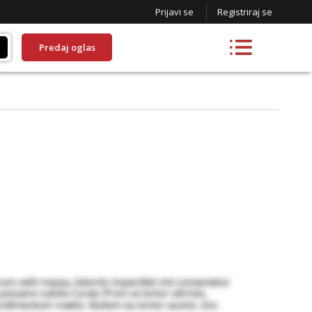
Prijavi se
Registriraj se
Predaj oglas