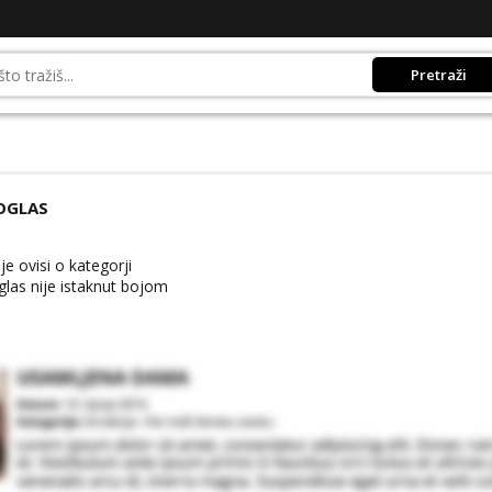
Pretraži
OGLAS
e ovisi o kategorji
las nije istaknut bojom