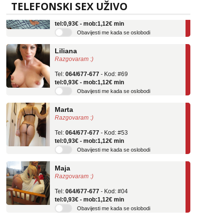
TELEFONSKI SEX UŽIVO
Tel:
064/677-677
- Kod: #136
tel:0,93€ - mob:1,12€ min
Obavijesti me kada se oslobodi
Liliana
Razgovaram :)
Tel:
064/677-677
- Kod: #69
tel:0,93€ - mob:1,12€ min
Obavijesti me kada se oslobodi
Marta
Razgovaram :)
Tel:
064/677-677
- Kod: #53
tel:0,93€ - mob:1,12€ min
Obavijesti me kada se oslobodi
Maja
Razgovaram :)
Tel:
064/677-677
- Kod: #04
tel:0,93€ - mob:1,12€ min
Obavijesti me kada se oslobodi