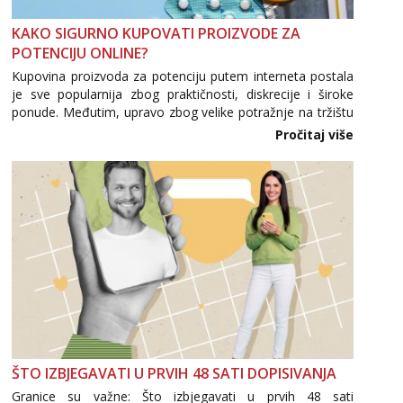
Lucija
Razgovaram :)
KAKO SIGURNO KUPOVATI PROIZVODE ZA
POTENCIJU ONLINE?
Tel:
064/677-677
- Kod: #136
tel:0,93€ - mob:1,12€ min
Kupovina proizvoda za potenciju putem interneta postala
Obavijesti me kada se oslobodi
je sve popularnija zbog praktičnosti, diskrecije i široke
ponude. Međutim, upravo zbog velike potražnje na tržištu
Liliana
se pojavljuju i brojni krivotvoreni proizvodi, nepouzdane
Pročitaj više
Razgovaram :)
internetske trgovine te proizvodi nepoznatog podrijetla. ...
Tel:
064/677-677
- Kod: #69
tel:0,93€ - mob:1,12€ min
Obavijesti me kada se oslobodi
Marta
Razgovaram :)
Tel:
064/677-677
- Kod: #53
tel:0,93€ - mob:1,12€ min
Obavijesti me kada se oslobodi
Maja
Razgovaram :)
ŠTO IZBJEGAVATI U PRVIH 48 SATI DOPISIVANJA
Tel:
064/677-677
- Kod: #04
tel:0,93€ - mob:1,12€ min
Granice su važne: Što izbjegavati u prvih 48 sati