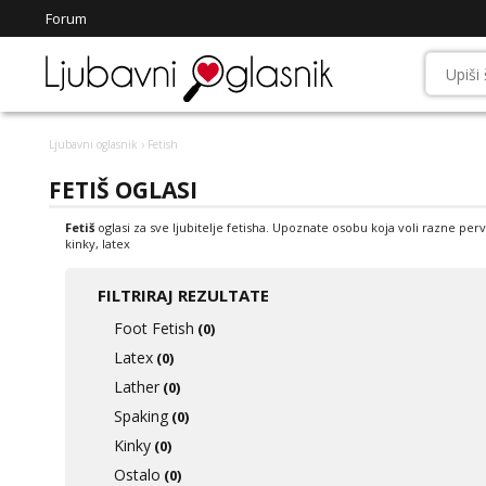
Forum
Ljubavni oglasnik
› Fetish
FETIŠ OGLASI
Fetiš
oglasi za sve ljubitelje fetisha. Upoznate osobu koja voli razne perve
kinky, latex
FILTRIRAJ REZULTATE
Foot Fetish
(0)
Latex
(0)
Lather
(0)
Spaking
(0)
Kinky
(0)
Ostalo
(0)