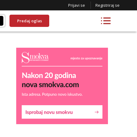
Prijavi se
Registriraj se
Predaj oglas
Lucija
Razgovaram :)