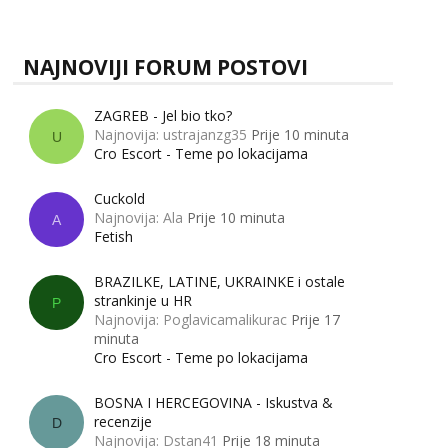
zapravo misle žene, a što muškarci? Jesu...
tel:0,93€ - mob:1,12€ min
NAJNOVIJI FORUM POSTOVI
ZAGREB - Jel bio tko?
Najnovija: ustrajanzg35
Prije 10 minuta
U
Cro Escort - Teme po lokacijama
Cuckold
Najnovija: Ala
Prije 10 minuta
A
Fetish
BRAZILKE, LATINE, UKRAINKE i ostale
strankinje u HR
P
Najnovija: Poglavicamalikurac
Prije 17
minuta
Cro Escort - Teme po lokacijama
BOSNA I HERCEGOVINA - Iskustva &
recenzije
D
Najnovija: Dstan41
Prije 18 minuta