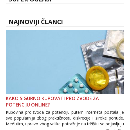
NAJNOVIJI ČLANCI
KAKO SIGURNO KUPOVATI PROIZVODE ZA
POTENCIJU ONLINE?
Kupovina proizvoda za potenciju putem interneta postala je
sve popularnija zbog praktičnosti, diskrecije i široke ponude.
Međutim, upravo zbog velike potražnje na tržištu se pojavljuju
i brojni krivotvoreni proizvodi, nepouzdane internetske