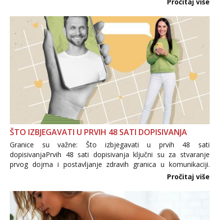
Pročitaj više
trgovine te proizvodi nepoznatog podrijetla. ...
ŠTO IZBJEGAVATI U PRVIH 48 SATI DOPISIVANJA
Granice su važne: Što izbjegavati u prvih 48 sati
dopisivanjaPrvih 48 sati dopisivanja ključni su za stvaranje
prvog dojma i postavljanje zdravih granica u komunikaciji.
Važno je izbjeći prebrzo otkrivanje osobnih ili intimnih
Pročitaj više
informacija, jer nepoznata osoba još nije zaslužila to
povjerenje. Takođe...