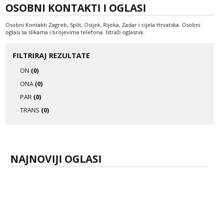
OSOBNI KONTAKTI I OGLASI
Tel:
064/677-677
- Kod: #123
tel:0,93€ - mob:1,12€ min
Osobni Kontakti Zagreb, Split, Osijek, Rijeka, Zadar i cijela Hrvatska. Osobni
Obavijesti me kada se oslobodi
oglasi sa slikama i brojevima telefona. Istraži oglasnik.
Anđela
FILTRIRAJ REZULTATE
Čekam tvoj poziv!
ON
(0)
Tel:
064/677-677
- Kod: #142
tel:0,93€ - mob:1,12€ min
ONA
(0)
PAR
(0)
TRANS
(0)
NAJNOVIJI OGLASI