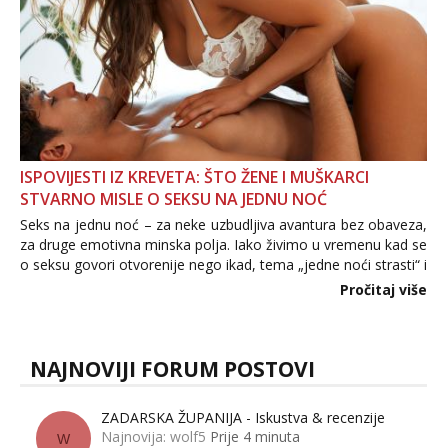
ISPOVIJESTI IZ KREVETA: ŠTO ŽENE I MUŠKARCI
STVARNO MISLE O SEKSU NA JEDNU NOĆ
Seks na jednu noć – za neke uzbudljiva avantura bez obaveza,
za druge emotivna minska polja. Iako živimo u vremenu kad se
o seksu govori otvorenije nego ikad, tema „jedne noći strasti“ i
dalje izaziva burne rasprave. Što zapravo misle žene, a što
Pročitaj više
muškarci? Jesu...
NAJNOVIJI FORUM POSTOVI
ZADARSKA ŽUPANIJA - Iskustva & recenzije
Najnovija: wolf5
Prije 4 minuta
W