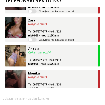
TELEFONSKI SEX UŽIVO
Tel:
064/677-677
- Kod: #133
tel:0,93€ - mob:1,12€ min
Obavijesti me kada se oslobodi
Zara
Razgovaram :)
Tel:
064/677-677
- Kod: #123
tel:0,93€ - mob:1,12€ min
Obavijesti me kada se oslobodi
Anđela
Čekam tvoj poziv!
Tel:
064/677-677
- Kod: #142
tel:0,93€ - mob:1,12€ min
Monika
Razgovaram :)
Tel:
064/677-677
- Kod: #133
tel:0,93€ - mob:1,12€ min
Obavijesti me kada se oslobodi
Ljubavni oglasnik
› Osobni kontakti
Zara
Razgovaram :)