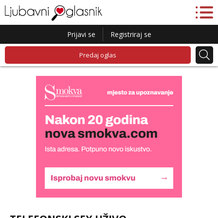
Prijavi se
Registriraj se
Predaj oglas
Monika
Razgovaram :)