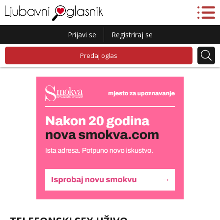
Prijavi se
Registriraj se
Predaj oglas
Alisa
Razgovaram :)
Tel:
064/677-677
- Kod: #106
tel:0,93€ - mob:1,12€ min
Obavijesti me kada se oslobodi