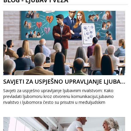
BLOG - LJUBAV I VEZA
Anđela
Čekam tvoj poziv!
Tel:
064/677-677
- Kod: #142
tel:0,93€ - mob:1,12€ min
SAVJETI ZA USPJEŠNO UPRAVLJANJE LJUBAVNIM RIVALSTVOM: KAKO PREVLADATI LJUBOMORU
Savjeti za uspješno upravljanje ljubavnim rivalstvom: Kako
prevladati ljubomoru kroz otvorenu komunikacijuLjubavno
rivalstvo i ljubomora često su prisutni u međuljudskim
odnosima, ali uz prave savjete...