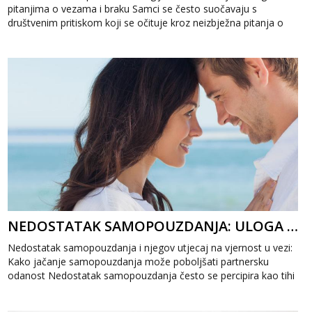
pitanjima o vezama i braku Samci se često suočavaju s
društvenim pritiskom koji se očituje kroz neizbježna pitanja o
nji...
NEDOSTATAK SAMOPOUZDANJA: ULOGA SAMOPOUZDANJA U VJERNOSTI U VEZI.
Nedostatak samopouzdanja i njegov utjecaj na vjernost u vezi:
Kako jačanje samopouzdanja može poboljšati partnersku
odanost Nedostatak samopouzdanja često se percipira kao tihi
razarač međulju...