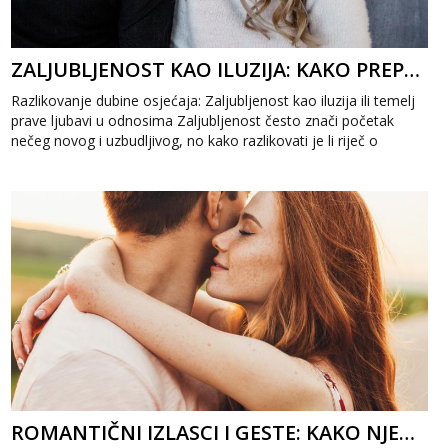
ZALJUBLJENOST KAO ILUZIJA: KAKO PREPOZNATI PRAVU LJUBAV U ODNOSIMA
Razlikovanje dubine osjećaja: Zaljubljenost kao iluzija ili temelj
prave ljubavi u odnosima Zaljubljenost često znači početak
nečeg novog i uzbudljivog, no kako razlikovati je li riječ o
prolaznoj il...
ROMANTIČNI IZLASCI I GESTE: KAKO NJEGOVATI VATRU LJUBAVI U VEZI