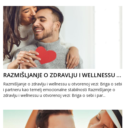
RAZMIŠLJANJE O ZDRAVLJU I WELLNESSU U OTVORENOJ VEZI: BRIGA O SEBI I PARTNERU
Razmišljanje o zdravlju i wellnessu u otvorenoj vezi: Briga o sebi
i partneru kao temelj emocionalne stabilnosti Razmišljanje o
zdravlju i wellnessu u otvorenoj vezi: Briga o sebi i par...