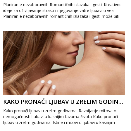
Planiranje nezaboravnih Romantičnih izlazaka i gesti: Kreativne
ideje za oživljavanje strasti i njegovanje vatre ljubavi u vezi
Planiranje nezaboravnih romantičnih izlazaka i gesti može biti
ključno ...
KAKO PRONAĆI LJUBAV U ZRELIM GODINAMA: ISTINE I MITOVI O LJUBAVI U KASNIJIM FAZAMA ŽIVOTA
Kako pronaći ljubav u zrelim godinama: Razbijanje mitova o
nemogućnosti ljubavi u kasnijim fazama života Kako pronaći
ljubav u zrelim godinama: Istine i mitovi o ljubavi u kasnijim
fazama života čest...