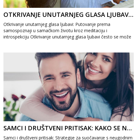
OTKRIVANJE UNUTARNJEG GLASA LJUBAVI: PUTOVANJE PREMA SAMOSPOZNAJI U SAMAČKOM ŽIVOTU
Otkrivanje unutarnjeg glasa ljubavi: Putovanje prema
samospoznaji u samačkom životu kroz meditaciju i
introspekciju Otkrivanje unutarnjeg glasa ljubavi često se može
činiti kao zahtjevan zadatak u bu...
SAMCI I DRUŠTVENI PRITISAK: KAKO SE NOSITI S PITANJIMA O VEZAMA I BRAKU
Samci i društveni pritisak: Strategije za suočavanje s neugodnim