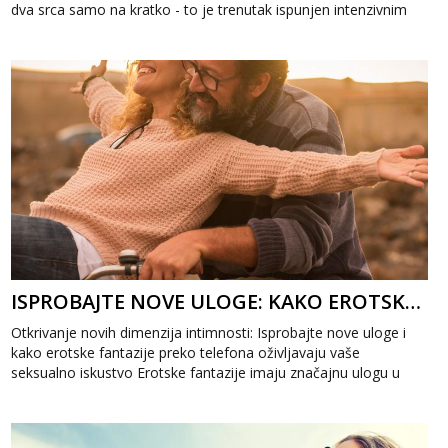
dva srca samo na kratko - to je trenutak ispunjen intenzivnim
emocijama koj...
ISPROBAJTE NOVE ULOGE: KAKO EROTSKE FANTAZIJE PREKO TELEFONA OŽIVLJAVAJU VAŠE SEKSUALNO ISKUSTVO
Otkrivanje novih dimenzija intimnosti: Isprobajte nove uloge i
kako erotske fantazije preko telefona oživljavaju vaše
seksualno iskustvo Erotske fantazije imaju značajnu ulogu u
obogaćivanju s...