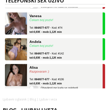
TELEFONSKI SEX UŽIVO
Vanesa
Čekam tvoj poziv!
Tel:
064/677-677
- Kod: #74
tel:0,93€ - mob:1,12€ min
Anđela
Čekam tvoj poziv!
Tel:
064/677-677
- Kod: #142
tel:0,93€ - mob:1,12€ min
Alisa
Razgovaram :)
Tel:
064/677-677
- Kod: #106
tel:0,93€ - mob:1,12€ min
Obavijesti me kada se oslobodi
Vanesa
Čekam tvoj poziv!
Ljubavni oglasnik
|
Blog
| Ljubav i veza
Tel:
064/677-677
- Kod: #74
tel:0,93€ - mob:1,12€ min