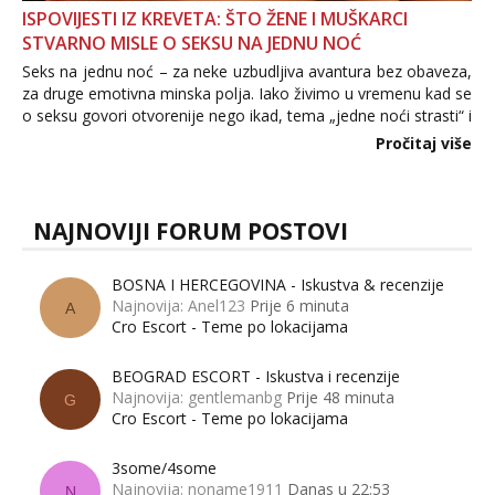
ISPOVIJESTI IZ KREVETA: ŠTO ŽENE I MUŠKARCI
STVARNO MISLE O SEKSU NA JEDNU NOĆ
Seks na jednu noć – za neke uzbudljiva avantura bez obaveza,
za druge emotivna minska polja. Iako živimo u vremenu kad se
o seksu govori otvorenije nego ikad, tema „jedne noći strasti“ i
dalje izaziva burne rasprave. Što zapravo misle žene, a što
Pročitaj više
muškarci? Jesu...
NAJNOVIJI FORUM POSTOVI
BOSNA I HERCEGOVINA - Iskustva & recenzije
Najnovija: Anel123
Prije 6 minuta
A
Cro Escort - Teme po lokacijama
BEOGRAD ESCORT - Iskustva i recenzije
Najnovija: gentlemanbg
Prije 48 minuta
G
Cro Escort - Teme po lokacijama
3some/4some
Najnovija: noname1911
Danas u 22:53
N