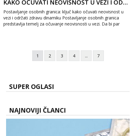
KAKO OČUVATI NEOVISNOST U VEZI I ODRŽATI ZDRAVU DINAMIKU
Postavljanje osobnih granica: ključ kako očuvati neovisnost u
vezi i održati zdravu dinamiku Postavljanje osobnih granica
predstavlja temelj za očuvanje neovisnosti u vezi. Da bi par
mogao razvijati ...
1
2
3
4
...
7
SUPER OGLASI
NAJNOVIJI ČLANCI