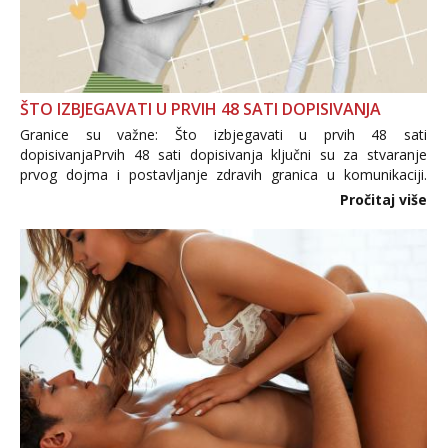
ŠTO IZBJEGAVATI U PRVIH 48 SATI DOPISIVANJA
Granice su važne: Što izbjegavati u prvih 48 sati
dopisivanjaPrvih 48 sati dopisivanja ključni su za stvaranje
prvog dojma i postavljanje zdravih granica u komunikaciji.
Važno je izbjeći prebrzo otkrivanje osobnih ili intimnih
Pročitaj više
informacija, jer nepoznata osoba još nije zaslužila to
povjerenje. Takođe...