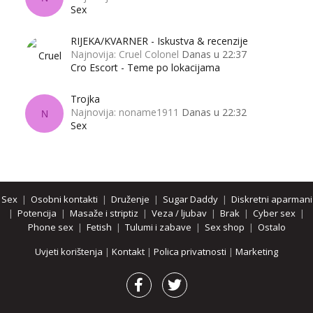
Sex
RIJEKA/KVARNER - Iskustva & recenzije
Najnovija: Cruel Colonel
Danas u 22:37
Cro Escort - Teme po lokacijama
Trojka
Najnovija: noname1911
Danas u 22:32
N
Sex
Sex
|
Osobni kontakti
|
Druženje
|
Sugar Daddy
|
Diskretni aparmani
|
Potencija
|
Masaže i striptiz
|
Veza / ljubav
|
Brak
|
Cyber sex
|
Phone sex
|
Fetish
|
Tulumi i zabave
|
Sex shop
|
Ostalo
Uvjeti korištenja
|
Kontakt
|
Polica privatnosti
|
Marketing