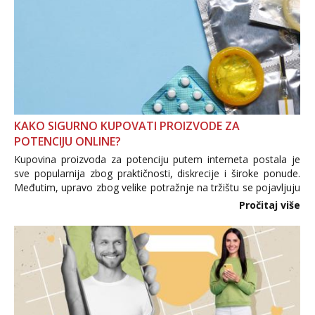
KAKO SIGURNO KUPOVATI PROIZVODE ZA
POTENCIJU ONLINE?
Kupovina proizvoda za potenciju putem interneta postala je
sve popularnija zbog praktičnosti, diskrecije i široke ponude.
Međutim, upravo zbog velike potražnje na tržištu se pojavljuju
i brojni krivotvoreni proizvodi, nepouzdane internetske
Pročitaj više
trgovine te proizvodi nepoznatog podrijetla. ...