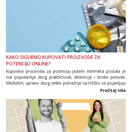
KAKO SIGURNO KUPOVATI PROIZVODE ZA
POTENCIJU ONLINE?
Kupovina proizvoda za potenciju putem interneta postala je
sve popularnija zbog praktičnosti, diskrecije i široke ponude.
Međutim, upravo zbog velike potražnje na tržištu se pojavljuju
i brojni krivotvoreni proizvodi, nepouzdane internetske
Pročitaj više
trgovine te proizvodi nepoznatog podrijetla. ...