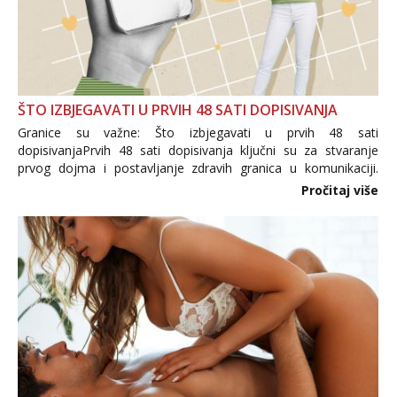
ŠTO IZBJEGAVATI U PRVIH 48 SATI DOPISIVANJA
Granice su važne: Što izbjegavati u prvih 48 sati
dopisivanjaPrvih 48 sati dopisivanja ključni su za stvaranje
prvog dojma i postavljanje zdravih granica u komunikaciji.
Važno je izbjeći prebrzo otkrivanje osobnih ili intimnih
Pročitaj više
informacija, jer nepoznata osoba još nije zaslužila to
povjerenje. Takođe...