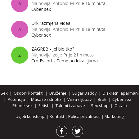
Najnovija: Antonio M
Prije 16 minuta
A
Cyber sex
Drk razmjena videa
Najnovija: Antonio M
Prije 18 minuta
A
Cyber sex
ZAGREB - Jel bio tko?
Najnovija: zelje
Prije 21 minuta
Z
Cro Escort - Teme po lokacijama
Sex
|
Osobni kontakti
|
Druženje
|
Sugar Daddy
|
Diskretni aparmani
|
Potencija
|
Masaže i striptiz
|
Veza / ljubav
|
Brak
|
Cyber sex
|
Phone sex
|
Fetish
|
Tulumi i zabave
|
Sex shop
|
Ostalo
Uvjeti korištenja
|
Kontakt
|
Polica privatnosti
|
Marketing