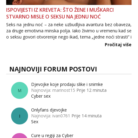
ISPOVIJESTI IZ KREVETA: ŠTO ŽENE I MUŠKARCI
STVARNO MISLE O SEKSU NA JEDNU NOĆ
Seks na jednu noć – za neke uzbudljiva avantura bez obaveza,
za druge emotivna minska polja. Iako živimo u vremenu kad se
o seksu govori otvorenije nego ikad, tema „jedne noći strasti“ i
dalje izaziva burne rasprave. Što zapravo misle žene, a što
Pročitaj više
muškarci? Jesu...
NAJNOVIJI FORUM POSTOVI
Djevojke koje prodaju slike i snimke
Najnovija: marinost15
Prije 12 minuta
M
Cyber sex
Onlyfans djevojke
Najnovija: ivan0761
Prije 14 minuta
I
Sex
Cure u regiji za Cyber