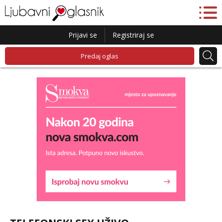
Prijavi se
Registriraj se
Predaj oglas
Lucija
Razgovaram :)
Tel:
064/677-677
- Kod: #136