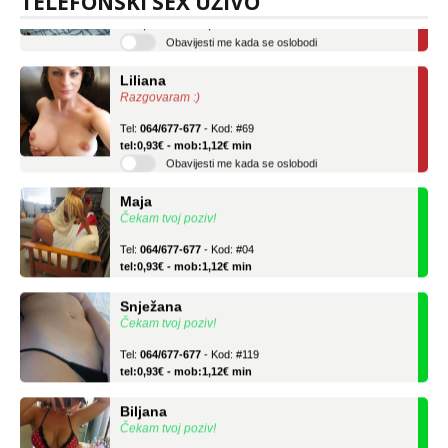
TELEFONSKI SEX UŽIVO
tel:0,93€ - mob:1,12€ min
Obavijesti me kada se oslobodi
Liliana
Razgovaram :)
Tel:
064/677-677
- Kod: #69
tel:0,93€ - mob:1,12€ min
Obavijesti me kada se oslobodi
Maja
Čekam tvoj poziv!
Tel:
064/677-677
- Kod: #04
tel:0,93€ - mob:1,12€ min
Snježana
Čekam tvoj poziv!
Tel:
064/677-677
- Kod: #119
tel:0,93€ - mob:1,12€ min
Biljana
Čekam tvoj poziv!
Tel:
064/677-677
- Kod: #132