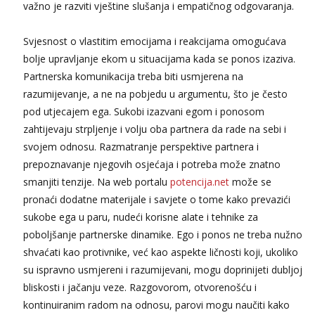
važno je razviti vještine slušanja i empatičnog odgovaranja.
Biljana
Čekam tvoj poziv!
Svjesnost o vlastitim emocijama i reakcijama omogućava
Tel:
064/677-677
- Kod: #132
bolje upravljanje ekom u situacijama kada se ponos izaziva.
tel:0,93€ - mob:1,12€ min
Partnerska komunikacija treba biti usmjerena na
razumijevanje, a ne na pobjedu u argumentu, što je često
Vanesa
Čekam tvoj poziv!
pod utjecajem ega. Sukobi izazvani egom i ponosom
zahtijevaju strpljenje i volju oba partnera da rade na sebi i
Tel:
064/677-677
- Kod: #74
tel:0,93€ - mob:1,12€ min
svojem odnosu. Razmatranje perspektive partnera i
prepoznavanje njegovih osjećaja i potreba može znatno
Lili
Čekam tvoj poziv!
smanjiti tenzije. Na web portalu
potencija.net
može se
pronaći dodatne materijale i savjete o tome kako prevazići
Tel:
064/677-677
- Kod: #128
tel:0,93€ - mob:1,12€ min
sukobe ega u paru, nudeći korisne alate i tehnike za
poboljšanje partnerske dinamike. Ego i ponos ne treba nužno
Zara
shvaćati kao protivnike, već kao aspekte ličnosti koji, ukoliko
Čekam tvoj poziv!
su ispravno usmjereni i razumijevani, mogu doprinijeti dubljoj
Tel:
064/677-677
- Kod: #123
bliskosti i jačanju veze. Razgovorom, otvorenošću i
tel:0,93€ - mob:1,12€ min
kontinuiranim radom na odnosu, parovi mogu naučiti kako