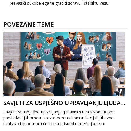
Anđela
prevazići sukobe ega te graditi zdravu i stabilnu vezu.
Čekam tvoj poziv!
Tel:
064/677-677
- Kod: #142
tel:0,93€ - mob:1,12€ min
POVEZANE TEME
SAVJETI ZA USPJEŠNO UPRAVLJANJE LJUBAVNIM RIVALSTVOM: KAKO PREVLADATI LJUBOMORU
Savjeti za uspješno upravljanje ljubavnim rivalstvom: Kako
prevladati ljubomoru kroz otvorenu komunikacijuLjubavno
rivalstvo i ljubomora često su prisutni u međuljudskim
odnosima, ali uz prave savjete...