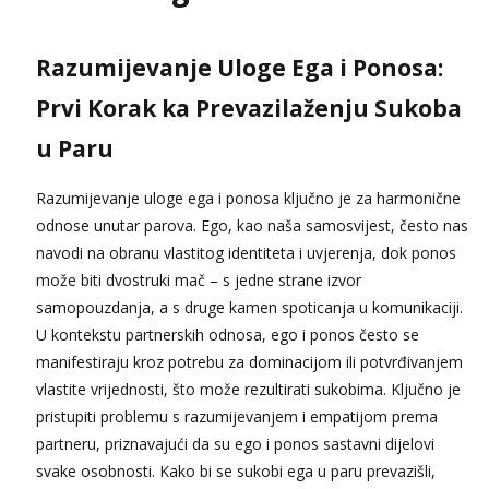
Lucija
Razgovaram :)
Razumijevanje Uloge Ega i Ponosa:
Tel:
064/677-677
- Kod: #136
tel:0,93€ - mob:1,12€ min
Prvi Korak ka Prevazilaženju Sukoba
Obavijesti me kada se oslobodi
u Paru
Liliana
Razgovaram :)
Razumijevanje uloge ega i ponosa ključno je za harmonične
Tel:
064/677-677
- Kod: #69
odnose unutar parova. Ego, kao naša samosvijest, često nas
tel:0,93€ - mob:1,12€ min
Obavijesti me kada se oslobodi
navodi na obranu vlastitog identiteta i uvjerenja, dok ponos
može biti dvostruki mač – s jedne strane izvor
Maja
samopouzdanja, a s druge kamen spoticanja u komunikaciji.
Čekam tvoj poziv!
U kontekstu partnerskih odnosa, ego i ponos često se
Tel:
064/677-677
- Kod: #04
manifestiraju kroz potrebu za dominacijom ili potvrđivanjem
tel:0,93€ - mob:1,12€ min
vlastite vrijednosti, što može rezultirati sukobima. Ključno je
Snježana
pristupiti problemu s razumijevanjem i empatijom prema
Čekam tvoj poziv!
partneru, priznavajući da su ego i ponos sastavni dijelovi
Tel:
064/677-677
- Kod: #119
svake osobnosti. Kako bi se sukobi ega u paru prevazišli,
tel:0,93€ - mob:1,12€ min