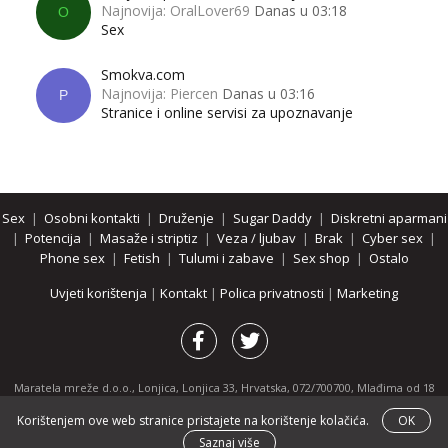
Najnovija: OralLover69
Danas u 03:18
O
Sex
Smokva.com
Najnovija: Piercen
Danas u 03:16
P
Stranice i online servisi za upoznavanje
Sex
|
Osobni kontakti
|
Druženje
|
Sugar Daddy
|
Diskretni aparmani
|
Potencija
|
Masaže i striptiz
|
Veza / ljubav
|
Brak
|
Cyber sex
|
Phone sex
|
Fetish
|
Tulumi i zabave
|
Sex shop
|
Ostalo
Uvjeti korištenja
|
Kontakt
|
Polica privatnosti
|
Marketing
Maratela mreže d.o.o., Lonjica, Lonjica 33, Hrvatska, 072/700700, Mlađima od 18
godina zabranjeno je pregledavanje stranice i svih njenih dijelova.
Korištenjem ove web stranice pristajete na korištenje kolačića.
OK
Partnerski portali:
osobnikontakti.com
|
hotline.hr
|
ThePornDude.com
Saznaj više