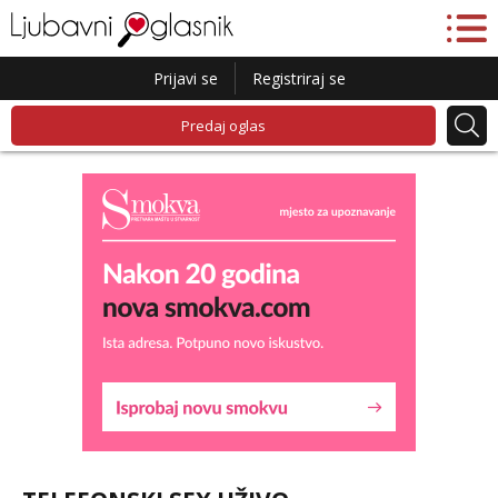
Prijavi se
Registriraj se
Predaj oglas
Lucija
Razgovaram :)
Tel:
064/677-677
- Kod: #136