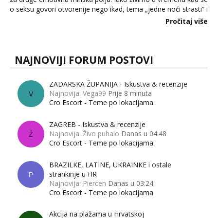
o seksu govori otvorenije nego ikad, tema „jedne noći strasti“ i
dalje izaziva burne rasprave. Što zapravo misle žene, a što
Pročitaj više
muškarci? Jesu...
NAJNOVIJI FORUM POSTOVI
ZADARSKA ŽUPANIJA - Iskustva & recenzije
Najnovija: Vega99
Prije 8 minuta
V
Cro Escort - Teme po lokacijama
ZAGREB - Iskustva & recenzije
Najnovija: Živo puhalo
Danas u 04:48
Ž
Cro Escort - Teme po lokacijama
BRAZILKE, LATINE, UKRAINKE i ostale
strankinje u HR
P
Najnovija: Piercen
Danas u 03:24
Cro Escort - Teme po lokacijama
Akcija na plažama u Hrvatskoj