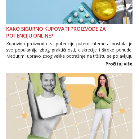
KAKO SIGURNO KUPOVATI PROIZVODE ZA
POTENCIJU ONLINE?
Kupovina proizvoda za potenciju putem interneta postala je
sve popularnija zbog praktičnosti, diskrecije i široke ponude.
Međutim, upravo zbog velike potražnje na tržištu se pojavljuju
i brojni krivotvoreni proizvodi, nepouzdane internetske
Pročitaj više
trgovine te proizvodi nepoznatog podrijetla. ...