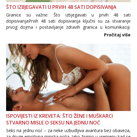
ŠTO IZBJEGAVATI U PRVIH 48 SATI DOPISIVANJA
Granice su važne: Što izbjegavati u prvih 48 sati
dopisivanjaPrvih 48 sati dopisivanja ključni su za stvaranje
prvog dojma i postavljanje zdravih granica u komunikaciji.
Važno je izbjeći prebrzo otkrivanje osobnih ili intimnih
Pročitaj više
informacija, jer nepoznata osoba još nije zaslužila to
povjerenje. Takođe...
ISPOVIJESTI IZ KREVETA: ŠTO ŽENE I MUŠKARCI
STVARNO MISLE O SEKSU NA JEDNU NOĆ
Seks na jednu noć – za neke uzbudljiva avantura bez obaveza,
za druge emotivna minska polja. Iako živimo u vremenu kad se