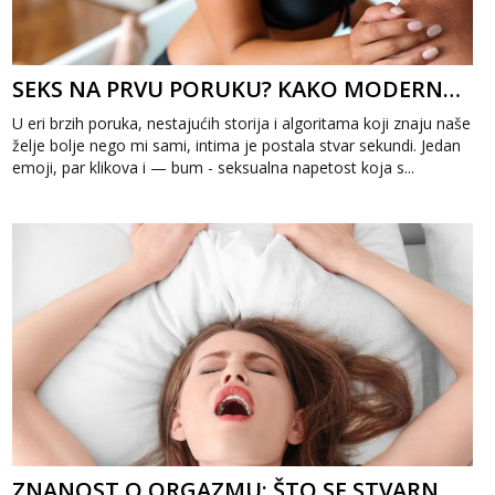
SEKS NA PRVU PORUKU? KAKO MODERNA KOMUNIKACIJA MIJENJA NAŠU INTIMU
U eri brzih poruka, nestajućih storija i algoritama koji znaju naše
želje bolje nego mi sami, intima je postala stvar sekundi. Jedan
emoji, par klikova i — bum - seksualna napetost koja s...
ZNANOST O ORGAZMU: ŠTO SE STVARNO DOGAĐA U TVOM MOZGU I TIJELU