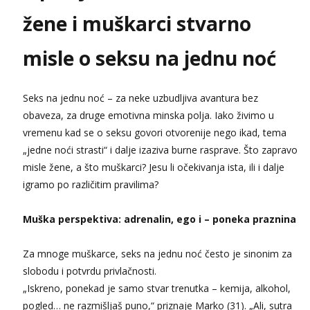
Obavijesti me kada se oslobodi
žene i muškarci stvarno
Vanesa
Čekam tvoj poziv!
misle o seksu na jednu noć
Tel:
064/677-677
- Kod: #74
tel:0,93€ - mob:1,12€ min
Seks na jednu noć – za neke uzbudljiva avantura bez
Ivančica
obaveza, za druge emotivna minska polja. Iako živimo u
Čekam tvoj poziv!
vremenu kad se o seksu govori otvorenije nego ikad, tema
Tel:
064/677-677
- Kod: #108
„jedne noći strasti“ i dalje izaziva burne rasprave. Što zapravo
tel:0,93€ - mob:1,12€ min
misle žene, a što muškarci? Jesu li očekivanja ista, ili i dalje
Zara
igramo po različitim pravilima?
Čekam tvoj poziv!
Tel:
064/677-677
- Kod: #123
Muška perspektiva: adrenalin, ego i – poneka praznina
tel:0,93€ - mob:1,12€ min
Za mnoge muškarce, seks na jednu noć često je sinonim za
Anđela
Čekam tvoj poziv!
slobodu i potvrdu privlačnosti.
„Iskreno, ponekad je samo stvar trenutka – kemija, alkohol,
Tel:
064/677-677
- Kod: #142
tel:0,93€ - mob:1,12€ min
pogled… ne razmišljaš puno,“ priznaje Marko (31). „Ali, sutra