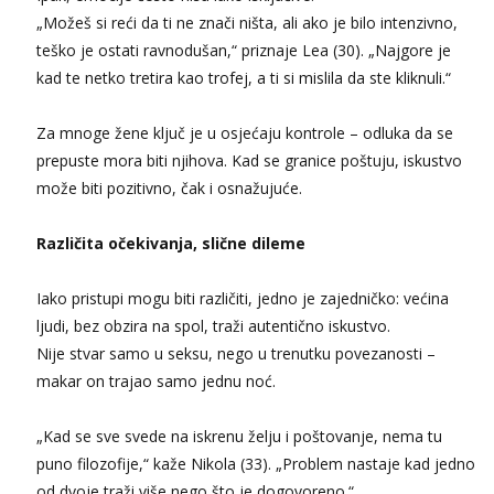
„Možeš si reći da ti ne znači ništa, ali ako je bilo intenzivno,
teško je ostati ravnodušan,“ priznaje Lea (30). „Najgore je
kad te netko tretira kao trofej, a ti si mislila da ste kliknuli.“
Za mnoge žene ključ je u osjećaju kontrole – odluka da se
prepuste mora biti njihova. Kad se granice poštuju, iskustvo
može biti pozitivno, čak i osnažujuće.
Različita očekivanja, slične dileme
Iako pristupi mogu biti različiti, jedno je zajedničko: većina
ljudi, bez obzira na spol, traži autentično iskustvo.
Nije stvar samo u seksu, nego u trenutku povezanosti –
makar on trajao samo jednu noć.
„Kad se sve svede na iskrenu želju i poštovanje, nema tu
puno filozofije,“ kaže Nikola (33). „Problem nastaje kad jedno
od dvoje traži više nego što je dogovoreno.“