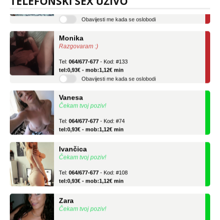
TELEFONSKI SEX UŽIVO
tel:0,93€ - mob:1,12€ min
Obavijesti me kada se oslobodi
Monika
Razgovaram :)
Tel:
064/677-677
- Kod: #133
tel:0,93€ - mob:1,12€ min
Obavijesti me kada se oslobodi
Vanesa
Čekam tvoj poziv!
Tel:
064/677-677
- Kod: #74
tel:0,93€ - mob:1,12€ min
Ivančica
Čekam tvoj poziv!
Tel:
064/677-677
- Kod: #108
tel:0,93€ - mob:1,12€ min
Zara
Čekam tvoj poziv!
Tel:
064/677-677
- Kod: #123