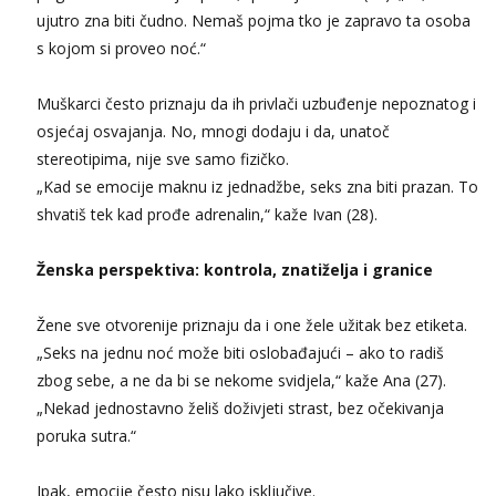
ujutro zna biti čudno. Nemaš pojma tko je zapravo ta osoba
Mira
s kojom si proveo noć.“
Čekam tvoj poziv!
Tel:
064/677-677
- Kod: #72
Muškarci često priznaju da ih privlači uzbuđenje nepoznatog i
tel:0,93€ - mob:1,12€ min
osjećaj osvajanja. No, mnogi dodaju i da, unatoč
stereotipima, nije sve samo fizičko.
„Kad se emocije maknu iz jednadžbe, seks zna biti prazan. To
shvatiš tek kad prođe adrenalin,“ kaže Ivan (28).
Ženska perspektiva: kontrola, znatiželja i granice
Žene sve otvorenije priznaju da i one žele užitak bez etiketa.
„Seks na jednu noć može biti oslobađajući – ako to radiš
zbog sebe, a ne da bi se nekome svidjela,“ kaže Ana (27).
„Nekad jednostavno želiš doživjeti strast, bez očekivanja
poruka sutra.“
Ipak, emocije često nisu lako isključive.