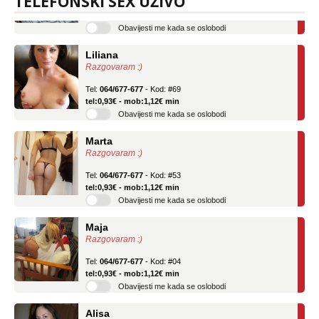
TELEFONSKI SEX UŽIVO
tel:0,93€ - mob:1,12€ min
Obavijesti me kada se oslobodi
Liliana
Razgovaram :)
Tel:
064/677-677
- Kod: #69
tel:0,93€ - mob:1,12€ min
Obavijesti me kada se oslobodi
Marta
Razgovaram :)
Tel:
064/677-677
- Kod: #53
tel:0,93€ - mob:1,12€ min
Obavijesti me kada se oslobodi
Maja
Razgovaram :)
Tel:
064/677-677
- Kod: #04
tel:0,93€ - mob:1,12€ min
Obavijesti me kada se oslobodi
Alisa
Razgovaram :)