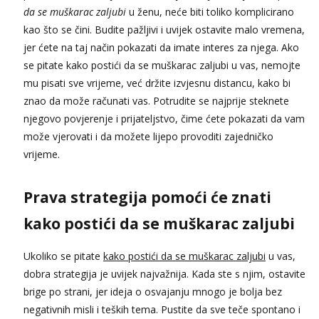
da se muškarac zaljubi
u ženu, neće biti toliko komplicirano
Razgovaram :)
kao što se čini. Budite pažljivi i uvijek ostavite malo vremena,
Tel:
064/677-677
- Kod: #106
jer ćete na taj način pokazati da imate interes za njega. Ako
tel:0,93€ - mob:1,12€ min
Obavijesti me kada se oslobodi
se pitate kako postići da se muškarac zaljubi u vas, nemojte
mu pisati sve vrijeme, već držite izvjesnu distancu, kako bi
Žana
Čekam tvoj poziv!
znao da može računati vas. Potrudite se najprije steknete
njegovo povjerenje i prijateljstvo, čime ćete pokazati da vam
Tel:
064/677-677
- Kod: #135
tel:0,93€ - mob:1,12€ min
može vjerovati i da možete lijepo provoditi zajedničko
vrijeme.
Zara
Čekam tvoj poziv!
Prava strategija pomoći će znati
Tel:
064/677-677
- Kod: #123
tel:0,93€ - mob:1,12€ min
kako postići da se muškarac zaljubi
Anđela
Čekam tvoj poziv!
Ukoliko se pitate
kako postići da se muškarac zaljubi
u vas,
Tel:
064/677-677
- Kod: #142
dobra strategija je uvijek najvažnija. Kada ste s njim, ostavite
tel:0,93€ - mob:1,12€ min
brige po strani, jer ideja o osvajanju mnogo je bolja bez
negativnih misli i teških tema. Pustite da sve teče spontano i