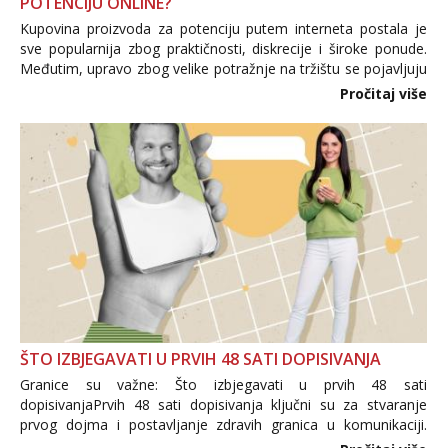
POTENCIJU ONLINE?
Kupovina proizvoda za potenciju putem interneta postala je
sve popularnija zbog praktičnosti, diskrecije i široke ponude.
Međutim, upravo zbog velike potražnje na tržištu se pojavljuju
i brojni krivotvoreni proizvodi, nepouzdane internetske
Pročitaj više
trgovine te proizvodi nepoznatog podrijetla. ...
ŠTO IZBJEGAVATI U PRVIH 48 SATI DOPISIVANJA
Granice su važne: Što izbjegavati u prvih 48 sati
dopisivanjaPrvih 48 sati dopisivanja ključni su za stvaranje
prvog dojma i postavljanje zdravih granica u komunikaciji.
Važno je izbjeći prebrzo otkrivanje osobnih ili intimnih