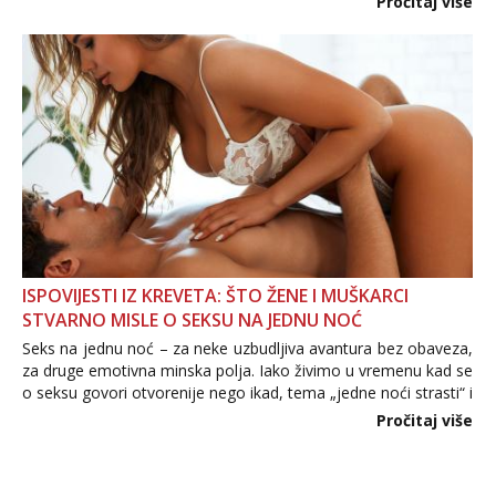
Pročitaj više
informacija, jer nepoznata osoba još nije zaslužila to
povjerenje. Takođe...
ISPOVIJESTI IZ KREVETA: ŠTO ŽENE I MUŠKARCI
STVARNO MISLE O SEKSU NA JEDNU NOĆ
Seks na jednu noć – za neke uzbudljiva avantura bez obaveza,
za druge emotivna minska polja. Iako živimo u vremenu kad se
o seksu govori otvorenije nego ikad, tema „jedne noći strasti“ i
dalje izaziva burne rasprave. Što zapravo misle žene, a što
Pročitaj više
muškarci? Jesu...