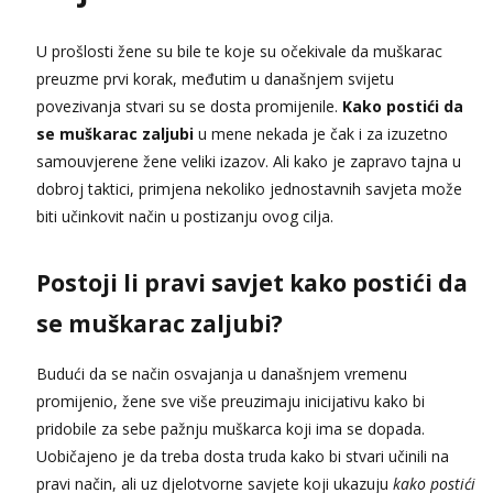
Tel:
064/677-677
- Kod: #136
tel:0,93€ - mob:1,12€ min
U prošlosti žene su bile te koje su očekivale da muškarac
Obavijesti me kada se oslobodi
preuzme prvi korak, međutim u današnjem svijetu
Liliana
povezivanja stvari su se dosta promijenile.
Kako postići da
Razgovaram :)
se muškarac zaljubi
u mene nekada je čak i za izuzetno
Tel:
064/677-677
- Kod: #69
samouvjerene žene veliki izazov. Ali kako je zapravo tajna u
tel:0,93€ - mob:1,12€ min
Obavijesti me kada se oslobodi
dobroj taktici, primjena nekoliko jednostavnih savjeta može
biti učinkovit način u postizanju ovog cilja.
Marta
Razgovaram :)
Postoji li pravi savjet kako postići da
Tel:
064/677-677
- Kod: #53
tel:0,93€ - mob:1,12€ min
se muškarac zaljubi?
Obavijesti me kada se oslobodi
Maja
Budući da se način osvajanja u današnjem vremenu
Razgovaram :)
promijenio, žene sve više preuzimaju inicijativu kako bi
Tel:
064/677-677
- Kod: #04
pridobile za sebe pažnju muškarca koji ima se dopada.
tel:0,93€ - mob:1,12€ min
Obavijesti me kada se oslobodi
Uobičajeno je da treba dosta truda kako bi stvari učinili na
pravi način, ali uz djelotvorne savjete koji ukazuju
kako postići
Alisa