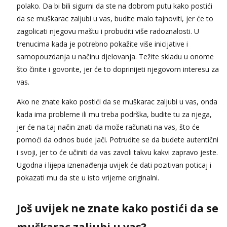
polako. Da bi bili sigurni da ste na dobrom putu kako postići
da se muškarac zaljubi u vas, budite malo tajnoviti, jer će to
zagolicati njegovu maštu i probuditi više radoznalosti. U
trenucima kada je potrebno pokažite više inicijative i
samopouzdanja u načinu djelovanja. Težite skladu u onome
što činite i govorite, jer će to doprinijeti njegovom interesu za
vas.
Ako ne znate kako postići da se muškarac zaljubi u vas, onda
kada ima probleme ili mu treba podrška, budite tu za njega,
jer će na taj način znati da može računati na vas, što će
pomoći da odnos bude jači. Potrudite se da budete autentični
i svoji, jer to će učiniti da vas zavoli takvu kakvi zapravo jeste.
Ugodna i lijepa iznenađenja uvijek će dati pozitivan poticaj i
pokazati mu da ste u isto vrijeme originalni.
Još uvijek ne znate kako postići da se