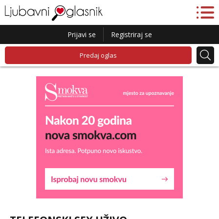
Prijavi se
Registriraj se
Predaj oglas
Lucija
Razgovaram :)
Tel:
064/677-677
- Kod: #136