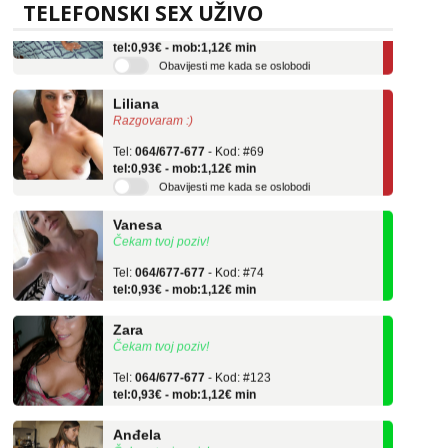
TELEFONSKI SEX UŽIVO
Tel:
064/677-677
- Kod: #136
tel:0,93€ - mob:1,12€ min
Obavijesti me kada se oslobodi
Liliana
Razgovaram :)
Tel:
064/677-677
- Kod: #69
tel:0,93€ - mob:1,12€ min
Obavijesti me kada se oslobodi
Vanesa
Čekam tvoj poziv!
Tel:
064/677-677
- Kod: #74
tel:0,93€ - mob:1,12€ min
Zara
Čekam tvoj poziv!
Tel:
064/677-677
- Kod: #123
tel:0,93€ - mob:1,12€ min
Anđela
Čekam tvoj poziv!