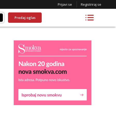
Prijavi se
Registriraj se
Predaj oglas
Lucija
Razgovaram :)