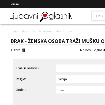
Forum
Ljubavni oglasnik
›
Brak
› Ženska osoba traži mušku osobu
BRAK - ŽENSKA OSOBA TRAŽI MUŠKU 
Filtriraj
Najnoviji oglas
Traži u naslovu:
Regija:
Godine: