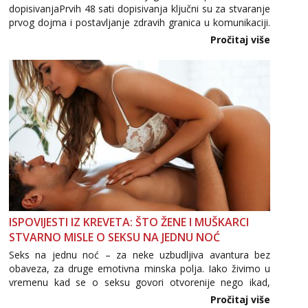
dopisivanjaPrvih 48 sati dopisivanja ključni su za stvaranje
prvog dojma i postavljanje zdravih granica u komunikaciji.
Važno je izbjeći prebrzo otkrivanje osobnih ili intimnih
Pročitaj više
informacija, jer nepoznata osoba još nije zaslužila to
povjerenje. Takođe...
ISPOVIJESTI IZ KREVETA: ŠTO ŽENE I MUŠKARCI
STVARNO MISLE O SEKSU NA JEDNU NOĆ
Seks na jednu noć – za neke uzbudljiva avantura bez
obaveza, za druge emotivna minska polja. Iako živimo u
vremenu kad se o seksu govori otvorenije nego ikad,
tema „jedne noći strasti“ i dalje izaziva burne rasprave. Što
Pročitaj više