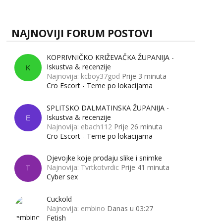
zapravo misle žene, a što muškarci? Jesu...
NAJNOVIJI FORUM POSTOVI
KOPRIVNIČKO KRIŽEVAČKA ŽUPANIJA -
Iskustva & recenzije
K
Najnovija: kcboy37god
Prije 3 minuta
Cro Escort - Teme po lokacijama
SPLITSKO DALMATINSKA ŽUPANIJA -
Iskustva & recenzije
E
Najnovija: ebach112
Prije 26 minuta
Cro Escort - Teme po lokacijama
Djevojke koje prodaju slike i snimke
Najnovija: Tvrtkotvrdic
Prije 41 minuta
T
Cyber sex
Cuckold
Najnovija: embino
Danas u 03:27
Fetish