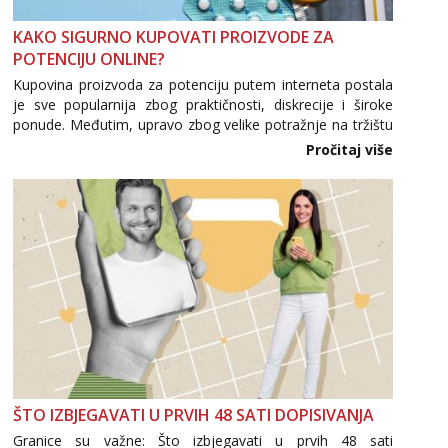
Tel:
064/677-677
- Kod: #128
tel:0,93€ - mob:1,12€ min
KAKO SIGURNO KUPOVATI PROIZVODE ZA
Obavijesti me kada se oslobodi
POTENCIJU ONLINE?
Kupovina proizvoda za potenciju putem interneta postala
Anđela
Čekam tvoj poziv!
je sve popularnija zbog praktičnosti, diskrecije i široke
ponude. Međutim, upravo zbog velike potražnje na tržištu
Tel:
064/677-677
- Kod: #142
se pojavljuju i brojni krivotvoreni proizvodi, nepouzdane
Pročitaj više
tel:0,93€ - mob:1,12€ min
internetske trgovine te proizvodi nepoznatog podrijetla. ...
ŠTO IZBJEGAVATI U PRVIH 48 SATI DOPISIVANJA
Granice su važne: Što izbjegavati u prvih 48 sati