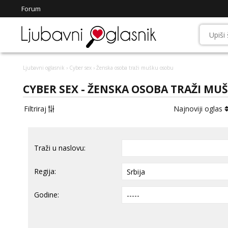
Forum
Ljubavni oglasnik
›
Cyber sex
› Ženska osoba traži mušku osobu
CYBER SEX - ŽENSKA OSOBA TRAŽI MU
Filtriraj
Najnoviji oglas
Traži u naslovu:
Regija:
Godine: