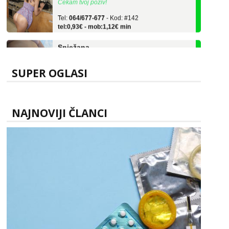
Tel:
064/677-677
- Kod: #142
tel:0,93€ - mob:1,12€ min
Snježana
Čekam tvoj poziv!
Tel:
064/677-677
- Kod: #119
SUPER OGLASI
tel:0,93€ - mob:1,12€ min
Alisa
Razgovaram :)
NAJNOVIJI ČLANCI
Tel:
064/677-677
- Kod: #106
tel:0,93€ - mob:1,12€ min
Obavijesti me kada se oslobodi
Vanesa
Čekam tvoj poziv!
Tel:
064/677-677
- Kod: #74
tel:0,93€ - mob:1,12€ min
Lili
Razgovaram :)