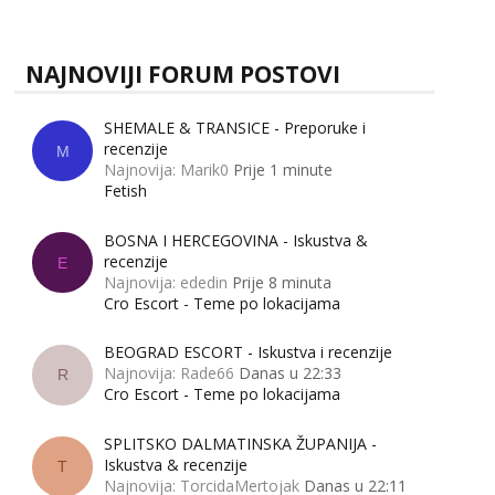
zapravo misle žene, a što muškarci? Jesu...
NAJNOVIJI FORUM POSTOVI
SHEMALE & TRANSICE - Preporuke i
recenzije
M
Najnovija: Marik0
Prije 1 minute
Fetish
BOSNA I HERCEGOVINA - Iskustva &
recenzije
E
Najnovija: ededin
Prije 8 minuta
Cro Escort - Teme po lokacijama
BEOGRAD ESCORT - Iskustva i recenzije
Najnovija: Rade66
Danas u 22:33
R
Cro Escort - Teme po lokacijama
SPLITSKO DALMATINSKA ŽUPANIJA -
Iskustva & recenzije
T
Najnovija: TorcidaMertojak
Danas u 22:11