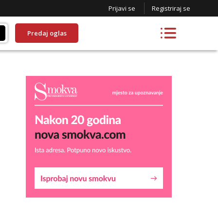
Prijavi se
Registriraj se
Predaj oglas
Snježana
Čekam tvoj poziv!