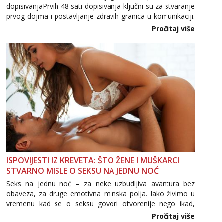
dopisivanjaPrvih 48 sati dopisivanja ključni su za stvaranje
prvog dojma i postavljanje zdravih granica u komunikaciji.
Važno je izbjeći prebrzo otkrivanje osobnih ili intimnih
Pročitaj više
informacija, jer nepoznata osoba još nije zaslužila to
povjerenje. Takođe...
ISPOVIJESTI IZ KREVETA: ŠTO ŽENE I MUŠKARCI
STVARNO MISLE O SEKSU NA JEDNU NOĆ
Seks na jednu noć – za neke uzbudljiva avantura bez
obaveza, za druge emotivna minska polja. Iako živimo u
vremenu kad se o seksu govori otvorenije nego ikad,
tema „jedne noći strasti“ i dalje izaziva burne rasprave. Što
Pročitaj više