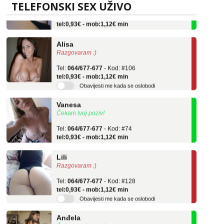
TELEFONSKI SEX UŽIVO
Tel:
064/677-677
- Kod: #119
tel:0,93€ - mob:1,12€ min
Alisa
Razgovaram :)
Tel:
064/677-677
- Kod: #106
tel:0,93€ - mob:1,12€ min
Obavijesti me kada se oslobodi
Vanesa
Čekam tvoj poziv!
Tel:
064/677-677
- Kod: #74
tel:0,93€ - mob:1,12€ min
Lili
Razgovaram :)
Tel:
064/677-677
- Kod: #128
tel:0,93€ - mob:1,12€ min
Obavijesti me kada se oslobodi
Anđela
Čekam tvoj poziv!