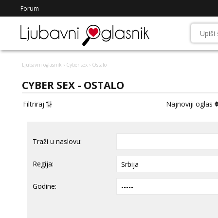
Forum
Ljubavni oglasnik
›
Cyber sex
› Ostalo
CYBER SEX - OSTALO
Filtriraj
Najnoviji oglas
Traži u naslovu:
Regija:
Godine: