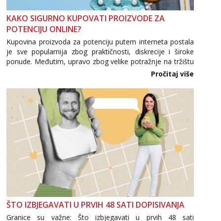
KAKO SIGURNO KUPOVATI PROIZVODE ZA
Vanesa
Čekam tvoj poziv!
POTENCIJU ONLINE?
Kupovina proizvoda za potenciju putem interneta postala
Tel:
064/677-677
- Kod: #74
tel:0,93€ - mob:1,12€ min
je sve popularnija zbog praktičnosti, diskrecije i široke
ponude. Međutim, upravo zbog velike potražnje na tržištu
Lili
se pojavljuju i brojni krivotvoreni proizvodi, nepouzdane
Pročitaj više
Razgovaram :)
internetske trgovine te proizvodi nepoznatog podrijetla. ...
Tel:
064/677-677
- Kod: #128
tel:0,93€ - mob:1,12€ min
Obavijesti me kada se oslobodi
Ivančica
Čekam tvoj poziv!
Tel:
064/677-677
- Kod: #108
tel:0,93€ - mob:1,12€ min
Anđela
Čekam tvoj poziv!
ŠTO IZBJEGAVATI U PRVIH 48 SATI DOPISIVANJA
Tel:
064/677-677
- Kod: #142
tel:0,93€ - mob:1,12€ min
Granice su važne: Što izbjegavati u prvih 48 sati