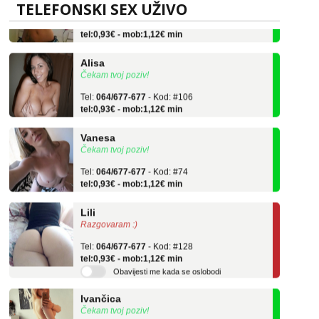
TELEFONSKI SEX UŽIVO
Tel:
064/677-677
- Kod: #132
tel:0,93€ - mob:1,12€ min
Alisa
Čekam tvoj poziv!
Tel:
064/677-677
- Kod: #106
tel:0,93€ - mob:1,12€ min
Vanesa
Čekam tvoj poziv!
Tel:
064/677-677
- Kod: #74
tel:0,93€ - mob:1,12€ min
Lili
Razgovaram :)
Tel:
064/677-677
- Kod: #128
tel:0,93€ - mob:1,12€ min
Obavijesti me kada se oslobodi
Ivančica
Čekam tvoj poziv!