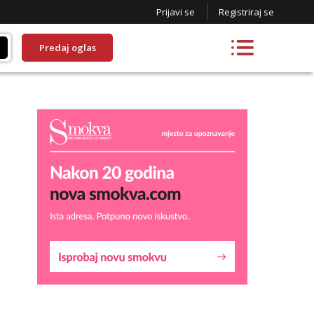
Prijavi se
Registriraj se
Predaj oglas
Biljana
Čekam tvoj poziv!