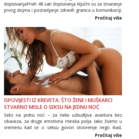
dopisivanjaPrvih 48 sati dopisivanja ključni su za stvaranje
Mira
prvog dojma i postavljanje zdravih granica u komunikaciji.
Čekam tvoj poziv!
Važno je izbjeći prebrzo otkrivanje osobnih ili intimnih
Pročitaj više
informacija, jer nepoznata osoba još nije zaslužila to
Tel:
064/677-677
- Kod: #72
tel:0,93€ - mob:1,12€ min
povjerenje. Takođe...
ISPOVIJESTI IZ KREVETA: ŠTO ŽENE I MUŠKARCI
STVARNO MISLE O SEKSU NA JEDNU NOĆ
Seks na jednu noć – za neke uzbudljiva avantura bez
obaveza, za druge emotivna minska polja. Iako živimo u
vremenu kad se o seksu govori otvorenije nego ikad,
tema „jedne noći strasti“ i dalje izaziva burne rasprave. Što
Pročitaj više