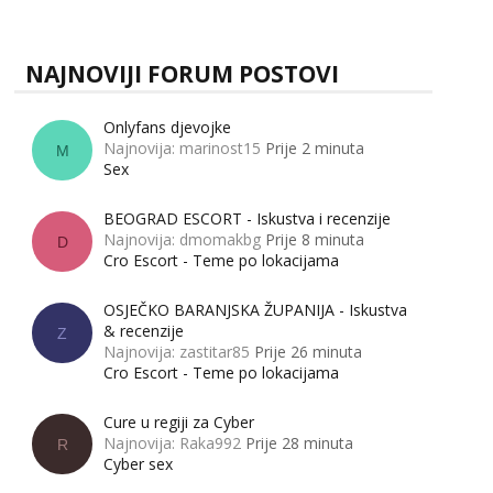
zapravo misle žene, a što muškarci? Jesu...
NAJNOVIJI FORUM POSTOVI
Onlyfans djevojke
Najnovija: marinost15
Prije 2 minuta
M
Sex
BEOGRAD ESCORT - Iskustva i recenzije
Najnovija: dmomakbg
Prije 8 minuta
D
Cro Escort - Teme po lokacijama
OSJEČKO BARANJSKA ŽUPANIJA - Iskustva
& recenzije
Z
Najnovija: zastitar85
Prije 26 minuta
Cro Escort - Teme po lokacijama
Cure u regiji za Cyber
Najnovija: Raka992
Prije 28 minuta
R
Cyber sex