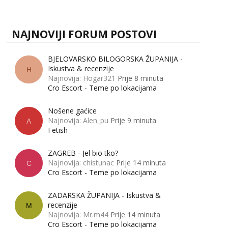
zapravo misle žene, a što muškarci? Jesu...
NAJNOVIJI FORUM POSTOVI
BJELOVARSKO BILOGORSKA ŽUPANIJA -
Iskustva & recenzije
H
Najnovija: Hogar321
Prije 8 minuta
Cro Escort - Teme po lokacijama
Nošene gaćice
Najnovija: Alen_pu
Prije 9 minuta
A
Fetish
ZAGREB - Jel bio tko?
Najnovija: chistunac
Prije 14 minuta
C
Cro Escort - Teme po lokacijama
ZADARSKA ŽUPANIJA - Iskustva &
recenzije
M
Najnovija: Mr.m44
Prije 14 minuta
Cro Escort - Teme po lokacijama