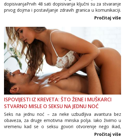
dopisivanjaPrvih 48 sati dopisivanja ključni su za stvaranje
Zara
prvog dojma i postavljanje zdravih granica u komunikaciji.
Razgovaram :)
Važno je izbjeći prebrzo otkrivanje osobnih ili intimnih
Pročitaj više
informacija, jer nepoznata osoba još nije zaslužila to
Tel:
064/677-677
- Kod: #123
povjerenje. Takođe...
tel:0,93€ - mob:1,12€ min
Obavijesti me kada se oslobodi
Anđela
Čekam tvoj poziv!
Tel:
064/677-677
- Kod: #142
tel:0,93€ - mob:1,12€ min
ISPOVIJESTI IZ KREVETA: ŠTO ŽENE I MUŠKARCI
STVARNO MISLE O SEKSU NA JEDNU NOĆ
Seks na jednu noć – za neke uzbudljiva avantura bez
obaveza, za druge emotivna minska polja. Iako živimo u
vremenu kad se o seksu govori otvorenije nego ikad,
tema „jedne noći strasti“ i dalje izaziva burne rasprave. Što
Pročitaj više