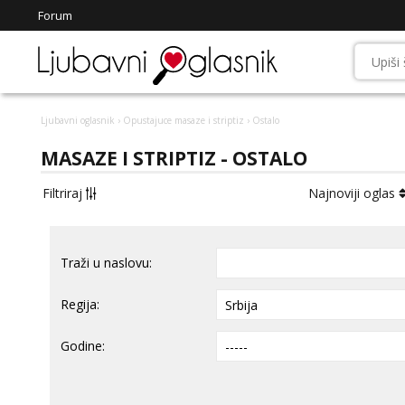
Forum
Ljubavni oglasnik
›
Opustajuce masaze i striptiz
› Ostalo
MASAZE I STRIPTIZ - OSTALO
Filtriraj
Najnoviji oglas
Traži u naslovu:
Regija:
Godine: