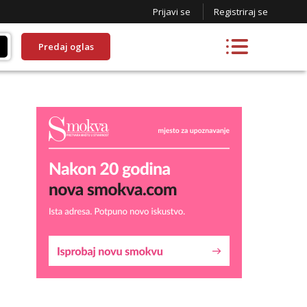
Prijavi se
Registriraj se
Predaj oglas
Liliana
Razgovaram :)