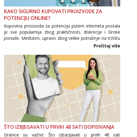
Biljana
Razgovaram :)
KAKO SIGURNO KUPOVATI PROIZVODE ZA
POTENCIJU ONLINE?
Tel:
064/677-677
- Kod: #132
tel:0,93€ - mob:1,12€ min
Kupovina proizvoda za potenciju putem interneta postala
Obavijesti me kada se oslobodi
je sve popularnija zbog praktičnosti, diskrecije i široke
ponude. Međutim, upravo zbog velike potražnje na tržištu
Monika
se pojavljuju i brojni krivotvoreni proizvodi, nepouzdane
Pročitaj više
Razgovaram :)
internetske trgovine te proizvodi nepoznatog podrijetla. ...
Tel:
064/677-677
- Kod: #133
tel:0,93€ - mob:1,12€ min
Obavijesti me kada se oslobodi
Martina
Čekam tvoj poziv!
Tel:
064/677-677
- Kod: #110
tel:0,93€ - mob:1,12€ min
Ivančica
Razgovaram :)
Tel:
064/677-677
- Kod: #108
ŠTO IZBJEGAVATI U PRVIH 48 SATI DOPISIVANJA
tel:0,93€ - mob:1,12€ min
Granice su važne: Što izbjegavati u prvih 48 sati
Obavijesti me kada se oslobodi