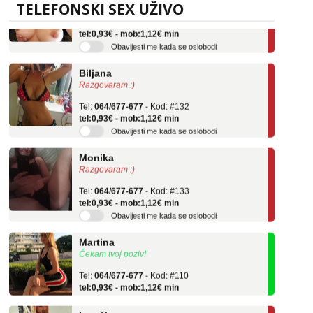
TELEFONSKI SEX UŽIVO
Tel:
064/677-677
- Kod: #69
tel:0,93€ - mob:1,12€ min
Obavijesti me kada se oslobodi
Biljana
Razgovaram :)
Tel:
064/677-677
- Kod: #132
tel:0,93€ - mob:1,12€ min
Obavijesti me kada se oslobodi
Monika
Razgovaram :)
Tel:
064/677-677
- Kod: #133
tel:0,93€ - mob:1,12€ min
Obavijesti me kada se oslobodi
Martina
Čekam tvoj poziv!
Tel:
064/677-677
- Kod: #110
tel:0,93€ - mob:1,12€ min
Ivančica