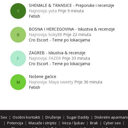
SHEMALE & TRANSICE - Preporuke i recenzije
Najnovija: yota
Prije 9 minuta
Y
Fetish
BOSNA I HERCEGOVINA - Iskustva & recenzije
Najnovija: boky88
Prije 22 minuta
B
Cro Escort - Teme po lokacijama
ZAGREB - Iskustva & recenzije
Najnovija: FAZER
Prije 33 minuta
F
Cro Escort - Teme po lokacijama
Nošene gaćice
Najnovija: Maya sweety
Prije 36 minuta
M
Fetish
Sex
|
Osobni kontakti
|
Druženje
|
Sugar Daddy
|
Diskretni aparmani
|
Potencija
|
Masaže i striptiz
|
Veza / ljubav
|
Brak
|
Cyber sex
|