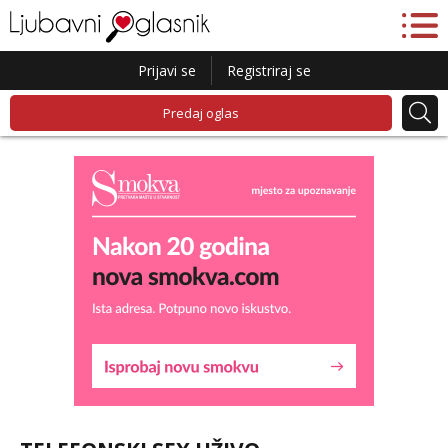
Prijavi se
Registriraj se
Predaj oglas
Lucija
Razgovaram :)