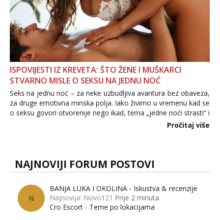
ISPOVIJESTI IZ KREVETA: ŠTO ŽENE I MUŠKARCI
STVARNO MISLE O SEKSU NA JEDNU NOĆ
Seks na jednu noć – za neke uzbudljiva avantura bez obaveza,
za druge emotivna minska polja. Iako živimo u vremenu kad se
o seksu govori otvorenije nego ikad, tema „jedne noći strasti“ i
dalje izaziva burne rasprave. Što zapravo misle žene, a što
Pročitaj više
muškarci? Jesu...
NAJNOVIJI FORUM POSTOVI
BANJA LUKA I OKOLINA - Iskustva & recenzije
Najnovija: Novo121
Prije 2 minuta
N
Cro Escort - Teme po lokacijama