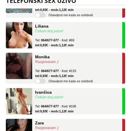
TELEFONSKI SEX UŽIVO
Tel:
064/677-677
- Kod: #136
tel:0,93€ - mob:1,12€ min
Obavijesti me kada se oslobodi
Liliana
Čekam tvoj poziv!
Tel:
064/677-677
- Kod: #69
tel:0,93€ - mob:1,12€ min
Monika
Razgovaram :)
Tel:
064/677-677
- Kod: #133
tel:0,93€ - mob:1,12€ min
Obavijesti me kada se oslobodi
Ivančica
Čekam tvoj poziv!
Tel:
064/677-677
- Kod: #108
tel:0,93€ - mob:1,12€ min
Zara
Razgovaram :)