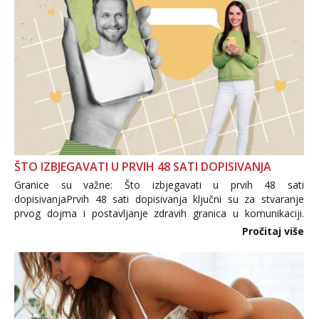
ŠTO IZBJEGAVATI U PRVIH 48 SATI DOPISIVANJA
Granice su važne: Što izbjegavati u prvih 48 sati
dopisivanjaPrvih 48 sati dopisivanja ključni su za stvaranje
prvog dojma i postavljanje zdravih granica u komunikaciji.
Važno je izbjeći prebrzo otkrivanje osobnih ili intimnih
Pročitaj više
informacija, jer nepoznata osoba još nije zaslužila to
povjerenje. Takođe...