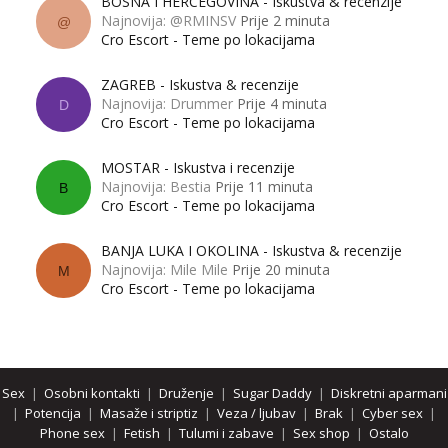
BOSNA I HERCEGOVINA - Iskustva & recenzije
Najnovija: @RMINSV
Prije 2 minuta
@
Tel:
064/677-677
- Kod: #142
Cro Escort - Teme po lokacijama
tel:0,93€ - mob:1,12€ min
ZAGREB - Iskustva & recenzije
Mira
Najnovija: Drummer
Prije 4 minuta
Čekam tvoj poziv!
D
Cro Escort - Teme po lokacijama
Tel:
064/677-677
- Kod: #72
tel:0,93€ - mob:1,12€ min
MOSTAR - Iskustva i recenzije
Najnovija: Bestia
Prije 11 minuta
B
Cro Escort - Teme po lokacijama
BANJA LUKA I OKOLINA - Iskustva & recenzije
Najnovija: Mile Mile
Prije 20 minuta
M
Cro Escort - Teme po lokacijama
Sex
|
Osobni kontakti
|
Druženje
|
Sugar Daddy
|
Diskretni aparmani
|
Potencija
|
Masaže i striptiz
|
Veza / ljubav
|
Brak
|
Cyber sex
|
Phone sex
|
Fetish
|
Tulumi i zabave
|
Sex shop
|
Ostalo