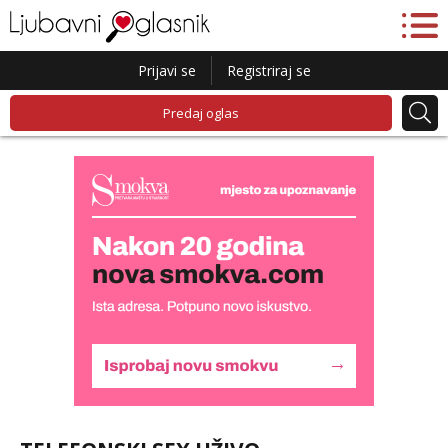
Prijavi se
Registriraj se
Predaj oglas
Liliana
Razgovaram :)