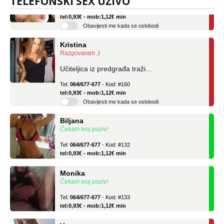
TELEFONSKI SEX UŽIVO
Tel:
064/677-677
- Kod: #69
tel:0,93€ - mob:1,12€ min
Obavijesti me kada se oslobodi
Kristina
Razgovaram :)
Učiteljica iz predgrađa traži...
Tel:
064/677-677
- Kod: #160
tel:0,93€ - mob:1,12€ min
Obavijesti me kada se oslobodi
Biljana
Čekam tvoj poziv!
Tel:
064/677-677
- Kod: #132
tel:0,93€ - mob:1,12€ min
Monika
Čekam tvoj poziv!
Tel:
064/677-677
- Kod: #133
tel:0,93€ - mob:1,12€ min
Vanesa