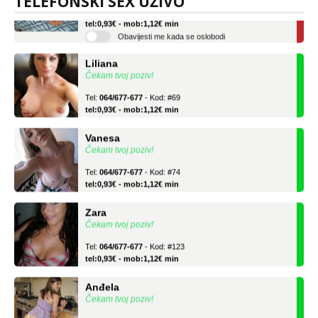
TELEFONSKI SEX UŽIVO
Tel:
064/677-677
- Kod: #136
tel:0,93€ - mob:1,12€ min
Obavijesti me kada se oslobodi
Liliana
Čekam tvoj poziv!
Tel:
064/677-677
- Kod: #69
tel:0,93€ - mob:1,12€ min
Vanesa
Čekam tvoj poziv!
Tel:
064/677-677
- Kod: #74
tel:0,93€ - mob:1,12€ min
Zara
Čekam tvoj poziv!
Tel:
064/677-677
- Kod: #123
tel:0,93€ - mob:1,12€ min
Anđela
Čekam tvoj poziv!
Tel:
064/677-677
- Kod: #142