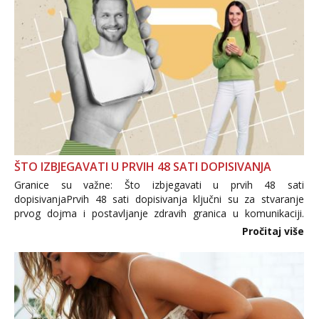
ŠTO IZBJEGAVATI U PRVIH 48 SATI DOPISIVANJA
Granice su važne: Što izbjegavati u prvih 48 sati
dopisivanjaPrvih 48 sati dopisivanja ključni su za stvaranje
prvog dojma i postavljanje zdravih granica u komunikaciji.
Važno je izbjeći prebrzo otkrivanje osobnih ili intimnih
Pročitaj više
informacija, jer nepoznata osoba još nije zaslužila to
povjerenje. Takođe...