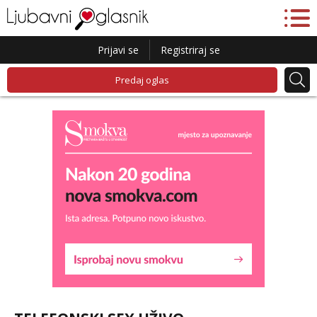
Prijavi se
Registriraj se
Predaj oglas
Lucija
Razgovaram :)