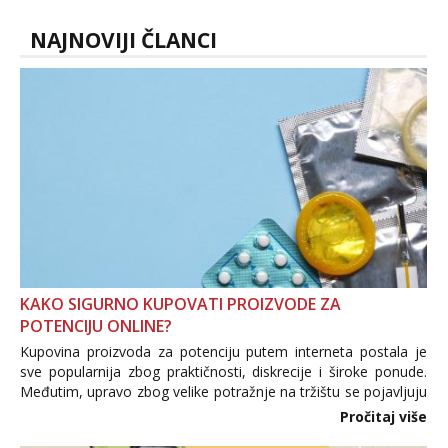
tel:0,93€ - mob:1,12€ min
NAJNOVIJI ČLANCI
Anđela
Čekam tvoj poziv!
Tel:
064/677-677
- Kod: #142
tel:0,93€ - mob:1,12€ min
KAKO SIGURNO KUPOVATI PROIZVODE ZA
POTENCIJU ONLINE?
Kupovina proizvoda za potenciju putem interneta postala je
sve popularnija zbog praktičnosti, diskrecije i široke ponude.
Međutim, upravo zbog velike potražnje na tržištu se pojavljuju
i brojni krivotvoreni proizvodi, nepouzdane internetske
Pročitaj više
trgovine te proizvodi nepoznatog podrijetla. ...