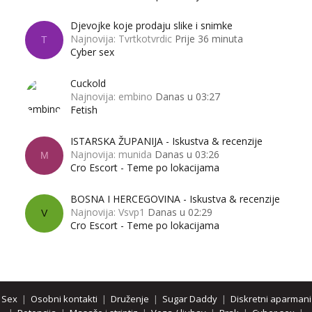
Djevojke koje prodaju slike i snimke
Najnovija: Tvrtkotvrdic
Prije 36 minuta
T
Cyber sex
Cuckold
Najnovija: embino
Danas u 03:27
Fetish
ISTARSKA ŽUPANIJA - Iskustva & recenzije
Najnovija: munida
Danas u 03:26
M
Cro Escort - Teme po lokacijama
BOSNA I HERCEGOVINA - Iskustva & recenzije
Najnovija: Vsvp1
Danas u 02:29
V
Cro Escort - Teme po lokacijama
Sex
|
Osobni kontakti
|
Druženje
|
Sugar Daddy
|
Diskretni aparmani