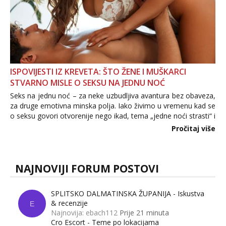
ISPOVIJESTI IZ KREVETA: ŠTO ŽENE I MUŠKARCI
STVARNO MISLE O SEKSU NA JEDNU NOĆ
Seks na jednu noć – za neke uzbudljiva avantura bez obaveza,
za druge emotivna minska polja. Iako živimo u vremenu kad se
o seksu govori otvorenije nego ikad, tema „jedne noći strasti“ i
dalje izaziva burne rasprave. Što zapravo misle žene, a što
Pročitaj više
muškarci? Jesu...
NAJNOVIJI FORUM POSTOVI
SPLITSKO DALMATINSKA ŽUPANIJA - Iskustva
& recenzije
E
Najnovija: ebach112
Prije 21 minuta
Cro Escort - Teme po lokacijama