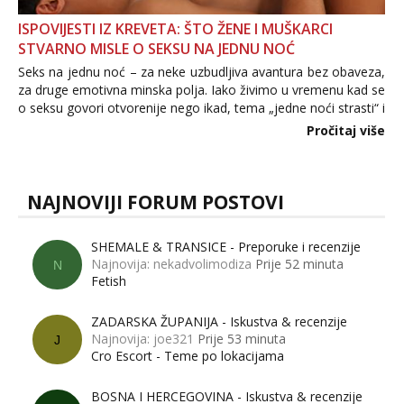
ISPOVIJESTI IZ KREVETA: ŠTO ŽENE I MUŠKARCI
STVARNO MISLE O SEKSU NA JEDNU NOĆ
Seks na jednu noć – za neke uzbudljiva avantura bez obaveza,
za druge emotivna minska polja. Iako živimo u vremenu kad se
o seksu govori otvorenije nego ikad, tema „jedne noći strasti“ i
dalje izaziva burne rasprave. Što zapravo misle žene, a što
Pročitaj više
muškarci? Jesu...
NAJNOVIJI FORUM POSTOVI
SHEMALE & TRANSICE - Preporuke i recenzije
Najnovija: nekadvolimodiza
Prije 52 minuta
N
Fetish
ZADARSKA ŽUPANIJA - Iskustva & recenzije
Najnovija: joe321
Prije 53 minuta
J
Cro Escort - Teme po lokacijama
BOSNA I HERCEGOVINA - Iskustva & recenzije