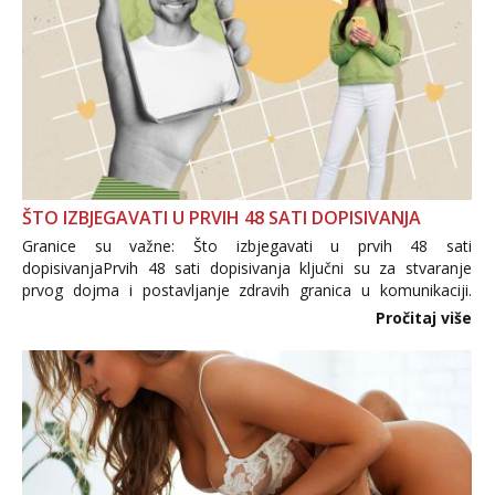
ŠTO IZBJEGAVATI U PRVIH 48 SATI DOPISIVANJA
Granice su važne: Što izbjegavati u prvih 48 sati
dopisivanjaPrvih 48 sati dopisivanja ključni su za stvaranje
prvog dojma i postavljanje zdravih granica u komunikaciji.
Važno je izbjeći prebrzo otkrivanje osobnih ili intimnih
Pročitaj više
informacija, jer nepoznata osoba još nije zaslužila to
povjerenje. Takođe...