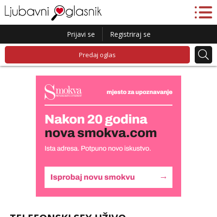
Prijavi se
Registriraj se
Predaj oglas
Alisa
Čekam tvoj poziv!