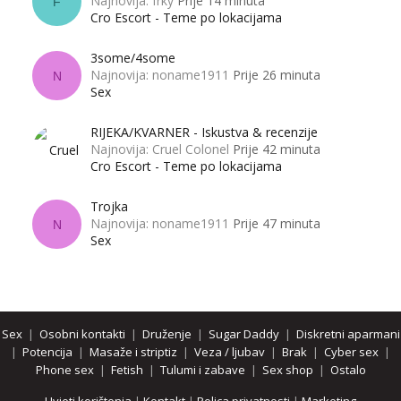
Najnovija: frky
Prije 14 minuta
F
Cro Escort - Teme po lokacijama
3some/4some
Najnovija: noname1911
Prije 26 minuta
N
Sex
RIJEKA/KVARNER - Iskustva & recenzije
Najnovija: Cruel Colonel
Prije 42 minuta
Cro Escort - Teme po lokacijama
Trojka
Najnovija: noname1911
Prije 47 minuta
N
Sex
Sex
|
Osobni kontakti
|
Druženje
|
Sugar Daddy
|
Diskretni aparmani
|
Potencija
|
Masaže i striptiz
|
Veza / ljubav
|
Brak
|
Cyber sex
|
Phone sex
|
Fetish
|
Tulumi i zabave
|
Sex shop
|
Ostalo