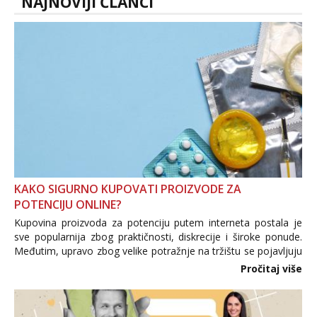
NAJNOVIJI ČLANCI
KAKO SIGURNO KUPOVATI PROIZVODE ZA
POTENCIJU ONLINE?
Kupovina proizvoda za potenciju putem interneta postala je
sve popularnija zbog praktičnosti, diskrecije i široke ponude.
Međutim, upravo zbog velike potražnje na tržištu se pojavljuju
i brojni krivotvoreni proizvodi, nepouzdane internetske
Pročitaj više
trgovine te proizvodi nepoznatog podrijetla. ...