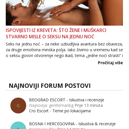
ISPOVIJESTI IZ KREVETA: ŠTO ŽENE I MUŠKARCI
STVARNO MISLE O SEKSU NA JEDNU NOĆ
Seks na jednu noć – za neke uzbudljiva avantura bez obaveza,
za druge emotivna minska polja. Iako živimo u vremenu kad se
o seksu govori otvorenije nego ikad, tema „jedne noći strasti“ i
dalje izaziva burne rasprave. Što zapravo misle žene, a što
Pročitaj više
muškarci? Jesu...
NAJNOVIJI FORUM POSTOVI
BEOGRAD ESCORT - Iskustva i recenzije
Najnovija: gentlemanbg
Prije 13 minuta
G
Cro Escort - Teme po lokacijama
BOSNA I HERCEGOVINA - Iskustva & recenzije