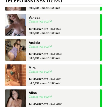
TELEFONSKI SEX UŽIVO
Tel:
064/677-677
- Kod: #106
tel:0,93€ - mob:1,12€ min
Vanesa
Čekam tvoj poziv!
Tel:
064/677-677
- Kod: #74
tel:0,93€ - mob:1,12€ min
Anđela
Čekam tvoj poziv!
Tel:
064/677-677
- Kod: #142
tel:0,93€ - mob:1,12€ min
Mira
Čekam tvoj poziv!
Tel:
064/677-677
- Kod: #72
tel:0,93€ - mob:1,12€ min
Alisa
Čekam tvoj poziv!
Tel:
064/677-677
- Kod: #106
tel:0,93€ - mob:1,12€ min