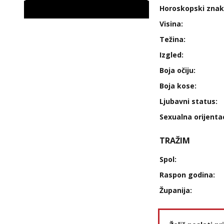
Horoskopski znak
Visina:
Težina:
Izgled:
Boja očiju:
Boja kose:
Ljubavni status:
Sexualna orijentac
TRAŽIM
Spol:
Raspon godina:
Županija: