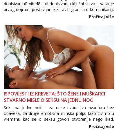
dopisivanjaPrvih 48 sati dopisivanja ključni su za stvaranje
prvog dojma i postavljanje zdravih granica u komunikaciji.
Tel:
064/677-677
- Kod: #135
tel:0,93€ - mob:1,12€ min
Važno je izbjeći prebrzo otkrivanje osobnih ili intimnih
Pročitaj više
informacija, jer nepoznata osoba još nije zaslužila to
Lili
povjerenje. Takođe...
Čekam tvoj poziv!
Tel:
064/677-677
- Kod: #128
tel:0,93€ - mob:1,12€ min
Zara
Čekam tvoj poziv!
Tel:
064/677-677
- Kod: #123
tel:0,93€ - mob:1,12€ min
Anđela
Čekam tvoj poziv!
ISPOVIJESTI IZ KREVETA: ŠTO ŽENE I MUŠKARCI
STVARNO MISLE O SEKSU NA JEDNU NOĆ
Tel:
064/677-677
- Kod: #142
tel:0,93€ - mob:1,12€ min
Seks na jednu noć – za neke uzbudljiva avantura bez
obaveza, za druge emotivna minska polja. Iako živimo u
vremenu kad se o seksu govori otvorenije nego ikad,
tema „jedne noći strasti“ i dalje izaziva burne rasprave. Što
Pročitaj više