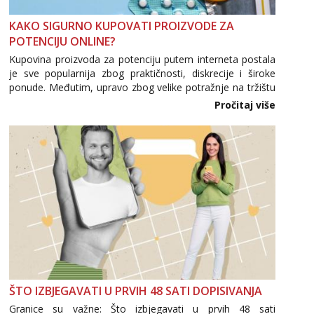
Tel:
064/677-677
- Kod: #69
tel:0,93€ - mob:1,12€ min
KAKO SIGURNO KUPOVATI PROIZVODE ZA
Obavijesti me kada se oslobodi
POTENCIJU ONLINE?
Kupovina proizvoda za potenciju putem interneta postala
Maja
Razgovaram :)
je sve popularnija zbog praktičnosti, diskrecije i široke
ponude. Međutim, upravo zbog velike potražnje na tržištu
Tel:
064/677-677
- Kod: #04
se pojavljuju i brojni krivotvoreni proizvodi, nepouzdane
Pročitaj više
tel:0,93€ - mob:1,12€ min
internetske trgovine te proizvodi nepoznatog podrijetla. ...
Obavijesti me kada se oslobodi
Biljana
Razgovaram :)
Tel:
064/677-677
- Kod: #132
tel:0,93€ - mob:1,12€ min
Obavijesti me kada se oslobodi
Alisa
Čekam tvoj poziv!
Tel:
064/677-677
- Kod: #106
tel:0,93€ - mob:1,12€ min
ŠTO IZBJEGAVATI U PRVIH 48 SATI DOPISIVANJA
Žana
Granice su važne: Što izbjegavati u prvih 48 sati
Čekam tvoj poziv!