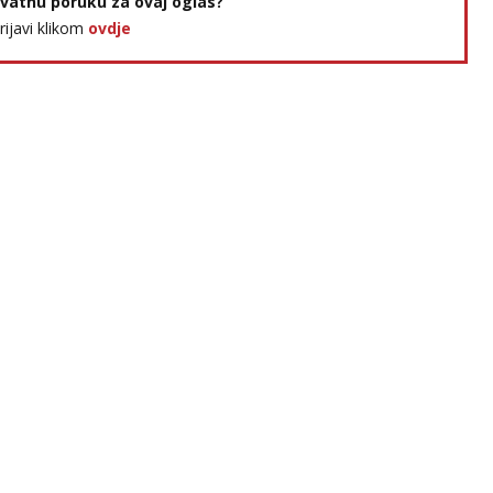
rivatnu poruku za ovaj oglas?
prijavi klikom
ovdje