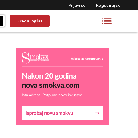
Prijavi se
Registriraj se
Predaj oglas
Liliana
Razgovaram :)