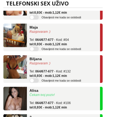
TELEFONSKI SEX UŽIVO
Tel:
064/677-677
- Kod: #69
tel:0,93€ - mob:1,12€ min
Obavijesti me kada se oslobodi
Maja
Razgovaram :)
Tel:
064/677-677
- Kod: #04
tel:0,93€ - mob:1,12€ min
Obavijesti me kada se oslobodi
Biljana
Razgovaram :)
Tel:
064/677-677
- Kod: #132
tel:0,93€ - mob:1,12€ min
Obavijesti me kada se oslobodi
Alisa
Čekam tvoj poziv!
Tel:
064/677-677
- Kod: #106
tel:0,93€ - mob:1,12€ min
Žana