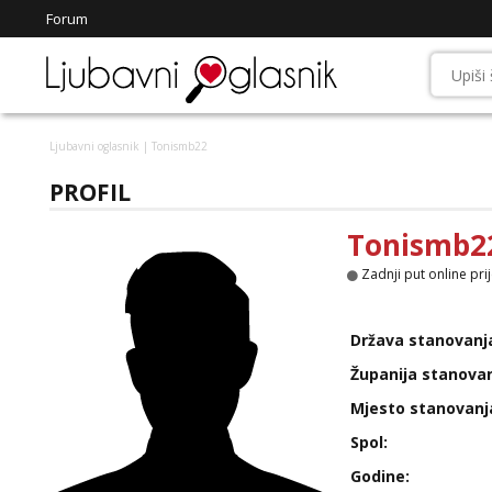
Forum
Ljubavni oglasnik
| Tonismb22
PROFIL
Tonismb2
Zadnji put online pri
Država stanovanj
Županija stanovan
Mjesto stanovanj
Spol:
Godine: