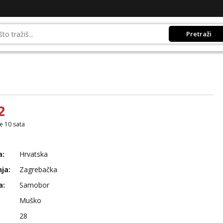
Pretraži
2
je 10 sata
a:
Hrvatska
ja:
Zagrebačka
a:
Samobor
Muško
28