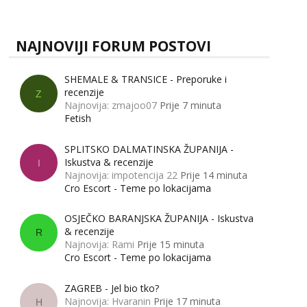
zapravo misle žene, a što muškarci? Jesu...
NAJNOVIJI FORUM POSTOVI
SHEMALE & TRANSICE - Preporuke i
recenzije
Z
Najnovija: zmajoo07
Prije 7 minuta
Fetish
SPLITSKO DALMATINSKA ŽUPANIJA -
Iskustva & recenzije
I
Najnovija: impotencija 22
Prije 14 minuta
Cro Escort - Teme po lokacijama
OSJEČKO BARANJSKA ŽUPANIJA - Iskustva
& recenzije
R
Najnovija: Rami
Prije 15 minuta
Cro Escort - Teme po lokacijama
ZAGREB - Jel bio tko?
Najnovija: Hvaranin
Prije 17 minuta
H