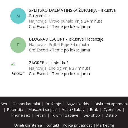
SPLITSKO DALMATINSKA ŽUPANIJA - Iskustva
& recenzije
M
Najnovija: Mrtvo puhalo
Prije 24 minuta
Cro Escort - Teme po lokacijama
BEOGRAD ESCORT - Iskustva i recenzije
Najnovija: Prjfh4
Prije 34 minuta
P
Cro Escort - Teme po lokacijama
ZAGREB - Jel bio tko?
Najnovija: Enolog
Prije 37 minuta
Cro Escort - Teme po lokacijama
Sex
|
Osobni kontakti
|
Druženje
|
Sugar Daddy
|
Diskretni aparmani
|
Potencija
|
Masaže i striptiz
|
Veza / ljubav
|
Brak
|
Cyber sex
|
Phone sex
|
Fetish
|
Tulumi i zabave
|
Sex shop
|
Ostalo
Uvjeti korištenja
|
Kontakt
|
Polica privatnosti
|
Marketing