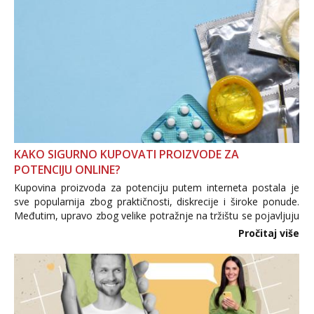
Tel:
064/677-677
- Kod: #128
tel:0,93€ - mob:1,12€ min
Ivančica
Čekam tvoj poziv!
Tel:
064/677-677
- Kod: #108
tel:0,93€ - mob:1,12€ min
Zara
Čekam tvoj poziv!
KAKO SIGURNO KUPOVATI PROIZVODE ZA
Tel:
064/677-677
- Kod: #123
POTENCIJU ONLINE?
tel:0,93€ - mob:1,12€ min
Kupovina proizvoda za potenciju putem interneta postala je
Anđela
sve popularnija zbog praktičnosti, diskrecije i široke ponude.
Čekam tvoj poziv!
Međutim, upravo zbog velike potražnje na tržištu se pojavljuju
i brojni krivotvoreni proizvodi, nepouzdane internetske
Pročitaj više
Tel:
064/677-677
- Kod: #142
trgovine te proizvodi nepoznatog podrijetla. ...
tel:0,93€ - mob:1,12€ min