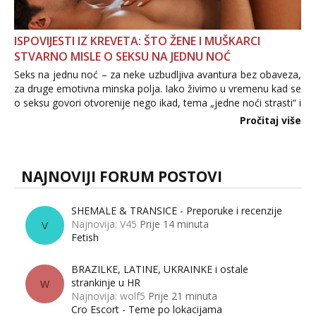
ISPOVIJESTI IZ KREVETA: ŠTO ŽENE I MUŠKARCI
STVARNO MISLE O SEKSU NA JEDNU NOĆ
Seks na jednu noć – za neke uzbudljiva avantura bez obaveza,
za druge emotivna minska polja. Iako živimo u vremenu kad se
o seksu govori otvorenije nego ikad, tema „jedne noći strasti“ i
dalje izaziva burne rasprave. Što zapravo misle žene, a što
Pročitaj više
muškarci? Jesu...
NAJNOVIJI FORUM POSTOVI
SHEMALE & TRANSICE - Preporuke i recenzije
Najnovija: V45
Prije 14 minuta
V
Fetish
BRAZILKE, LATINE, UKRAINKE i ostale
strankinje u HR
W
Najnovija: wolf5
Prije 21 minuta
Cro Escort - Teme po lokacijama