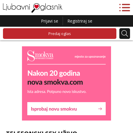
Prijavi se
Registriraj se
Predaj oglas
Maja
Čekam tvoj poziv!