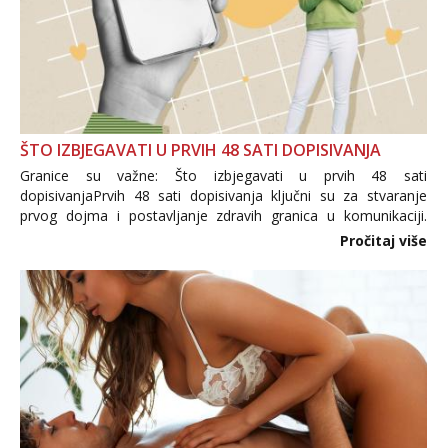
ŠTO IZBJEGAVATI U PRVIH 48 SATI DOPISIVANJA
Granice su važne: Što izbjegavati u prvih 48 sati
dopisivanjaPrvih 48 sati dopisivanja ključni su za stvaranje
prvog dojma i postavljanje zdravih granica u komunikaciji.
Važno je izbjeći prebrzo otkrivanje osobnih ili intimnih
Pročitaj više
informacija, jer nepoznata osoba još nije zaslužila to
povjerenje. Takođe...