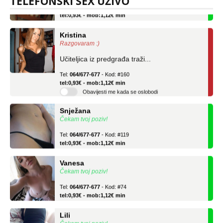
TELEFONSKI SEX UŽIVO
Tel:
064/677-677
- Kod: #04
tel:0,93€ - mob:1,12€ min
Kristina
Razgovaram :)
Učiteljica iz predgrađa traži...
Tel:
064/677-677
- Kod: #160
tel:0,93€ - mob:1,12€ min
Obavijesti me kada se oslobodi
Snježana
Čekam tvoj poziv!
Tel:
064/677-677
- Kod: #119
tel:0,93€ - mob:1,12€ min
Vanesa
Čekam tvoj poziv!
Tel:
064/677-677
- Kod: #74
tel:0,93€ - mob:1,12€ min
Lili
Čekam tvoj poziv!