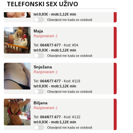
TELEFONSKI SEX UŽIVO
Tel:
064/677-677
- Kod: #69
tel:0,93€ - mob:1,12€ min
Obavijesti me kada se oslobodi
Maja
Razgovaram :)
Tel:
064/677-677
- Kod: #04
tel:0,93€ - mob:1,12€ min
Obavijesti me kada se oslobodi
Snježana
Razgovaram :)
Tel:
064/677-677
- Kod: #119
tel:0,93€ - mob:1,12€ min
Obavijesti me kada se oslobodi
Biljana
Razgovaram :)
Tel:
064/677-677
- Kod: #132
tel:0,93€ - mob:1,12€ min
Obavijesti me kada se oslobodi