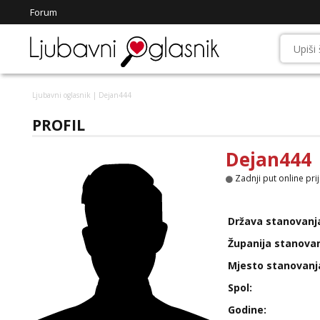
Forum
Ljubavni oglasnik
| Dejan444
PROFIL
Dejan444
Zadnji put online prij
Država stanovanj
Županija stanovan
Mjesto stanovanj
Spol:
Godine: