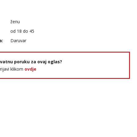
ženu
od 18 do 45
a:
Daruvar
rivatnu poruku za ovaj oglas?
prijavi klikom
ovdje