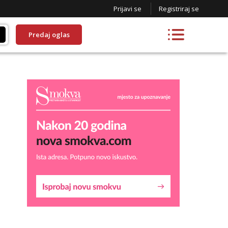
Prijavi se
Registriraj se
Predaj oglas
Liliana
Razgovaram :)