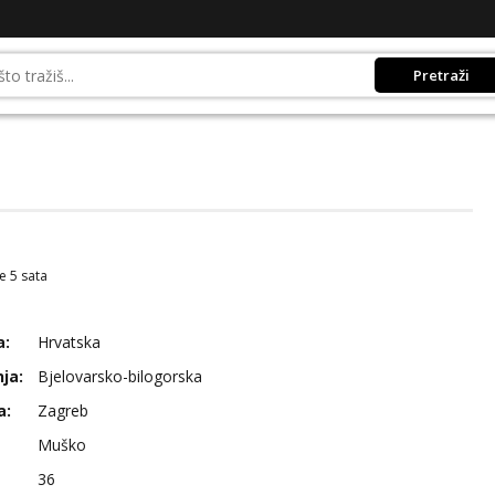
Pretraži
e 5 sata
a:
Hrvatska
ja:
Bjelovarsko-bilogorska
a:
Zagreb
Muško
36