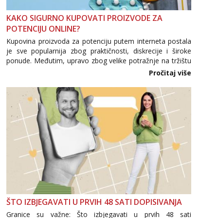
Anđela
Čekam tvoj poziv!
KAKO SIGURNO KUPOVATI PROIZVODE ZA
POTENCIJU ONLINE?
Tel:
064/677-677
- Kod: #142
tel:0,93€ - mob:1,12€ min
Kupovina proizvoda za potenciju putem interneta postala
je sve popularnija zbog praktičnosti, diskrecije i široke
Liliana
ponude. Međutim, upravo zbog velike potražnje na tržištu
Razgovaram :)
se pojavljuju i brojni krivotvoreni proizvodi, nepouzdane
Pročitaj više
internetske trgovine te proizvodi nepoznatog podrijetla. ...
Tel:
064/677-677
- Kod: #69
tel:0,93€ - mob:1,12€ min
Obavijesti me kada se oslobodi
Maja
Razgovaram :)
Tel:
064/677-677
- Kod: #04
tel:0,93€ - mob:1,12€ min
Obavijesti me kada se oslobodi
Snježana
Razgovaram :)
Tel:
064/677-677
- Kod: #119
ŠTO IZBJEGAVATI U PRVIH 48 SATI DOPISIVANJA
tel:0,93€ - mob:1,12€ min
Granice su važne: Što izbjegavati u prvih 48 sati
Obavijesti me kada se oslobodi