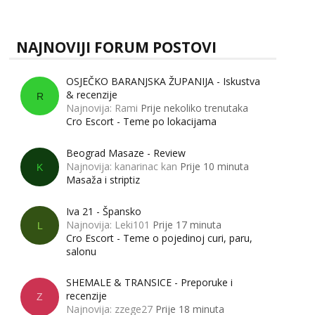
zapravo misle žene, a što muškarci? Jesu...
Obavijesti me kada se oslobodi
Zara
NAJNOVIJI FORUM POSTOVI
Čekam tvoj poziv!
Tel:
064/677-677
- Kod: #123
OSJEČKO BARANJSKA ŽUPANIJA - Iskustva
tel:0,93€ - mob:1,12€ min
& recenzije
R
Najnovija: Rami
Prije nekoliko trenutaka
Anđela
Cro Escort - Teme po lokacijama
Čekam tvoj poziv!
Tel:
064/677-677
- Kod: #142
Beograd Masaze - Review
tel:0,93€ - mob:1,12€ min
Najnovija: kanarinac kan
Prije 10 minuta
K
Masaža i striptiz
Iva 21 - Špansko
Najnovija: Leki101
Prije 17 minuta
L
Cro Escort - Teme o pojedinoj curi, paru,
salonu
SHEMALE & TRANSICE - Preporuke i
recenzije
Z
Najnovija: zzege27
Prije 18 minuta