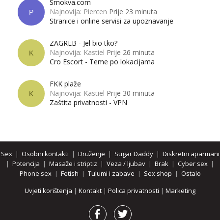
Smokva.com
Najnovija: Piercen
Prije 23 minuta
P
Stranice i online servisi za upoznavanje
ZAGREB - Jel bio tko?
Najnovija: Kastiel
Prije 26 minuta
K
Cro Escort - Teme po lokacijama
FKK plaže
Najnovija: Kastiel
Prije 30 minuta
K
Zaštita privatnosti - VPN
Sex
|
Osobni kontakti
|
Druženje
|
Sugar Daddy
|
Diskretni aparmani
|
Potencija
|
Masaže i striptiz
|
Veza / ljubav
|
Brak
|
Cyber sex
|
Phone sex
|
Fetish
|
Tulumi i zabave
|
Sex shop
|
Ostalo
Uvjeti korištenja
|
Kontakt
|
Polica privatnosti
|
Marketing