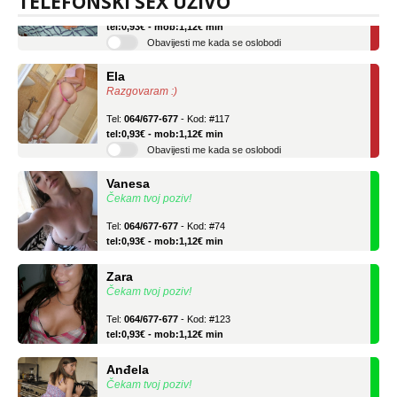
TELEFONSKI SEX UŽIVO
Tel:
064/677-677
- Kod: #136
tel:0,93€ - mob:1,12€ min
Obavijesti me kada se oslobodi
Ela
Razgovaram :)
Tel:
064/677-677
- Kod: #117
tel:0,93€ - mob:1,12€ min
Obavijesti me kada se oslobodi
Vanesa
Čekam tvoj poziv!
Tel:
064/677-677
- Kod: #74
tel:0,93€ - mob:1,12€ min
Zara
Čekam tvoj poziv!
Tel:
064/677-677
- Kod: #123
tel:0,93€ - mob:1,12€ min
Anđela
Čekam tvoj poziv!