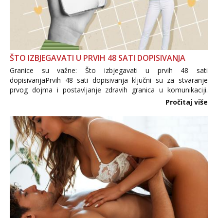
ŠTO IZBJEGAVATI U PRVIH 48 SATI DOPISIVANJA
Granice su važne: Što izbjegavati u prvih 48 sati
dopisivanjaPrvih 48 sati dopisivanja ključni su za stvaranje
prvog dojma i postavljanje zdravih granica u komunikaciji.
Važno je izbjeći prebrzo otkrivanje osobnih ili intimnih
Pročitaj više
informacija, jer nepoznata osoba još nije zaslužila to
povjerenje. Takođe...