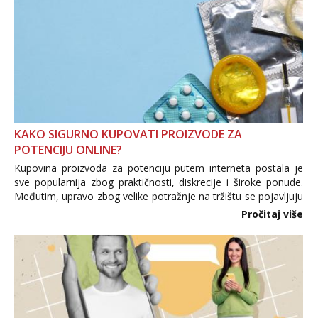
KAKO SIGURNO KUPOVATI PROIZVODE ZA
POTENCIJU ONLINE?
Kupovina proizvoda za potenciju putem interneta postala je
sve popularnija zbog praktičnosti, diskrecije i široke ponude.
Međutim, upravo zbog velike potražnje na tržištu se pojavljuju
i brojni krivotvoreni proizvodi, nepouzdane internetske
Pročitaj više
trgovine te proizvodi nepoznatog podrijetla. ...