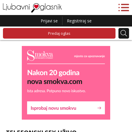
Prijavi se
Registriraj se
Predaj oglas
Lucija
Razgovaram :)