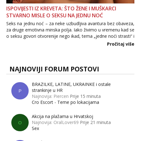
ISPOVIJESTI IZ KREVETA: ŠTO ŽENE I MUŠKARCI
STVARNO MISLE O SEKSU NA JEDNU NOĆ
Seks na jednu noć – za neke uzbudljiva avantura bez obaveza,
za druge emotivna minska polja. Iako živimo u vremenu kad se
o seksu govori otvorenije nego ikad, tema „jedne noći strasti“ i
dalje izaziva burne rasprave. Što zapravo misle žene, a što
Pročitaj više
muškarci? Jesu...
NAJNOVIJI FORUM POSTOVI
BRAZILKE, LATINE, UKRAINKE i ostale
strankinje u HR
P
Najnovija: Piercen
Prije 15 minuta
Cro Escort - Teme po lokacijama
Akcija na plažama u Hrvatskoj
Najnovija: OralLover69
Prije 21 minuta
O
Sex