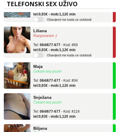
TELEFONSKI SEX UŽIVO
Tel:
064/677-677
- Kod: #136
tel:0,93€ - mob:1,12€ min
Obavijesti me kada se oslobodi
Liliana
Razgovaram :)
Tel:
064/677-677
- Kod: #69
tel:0,93€ - mob:1,12€ min
Obavijesti me kada se oslobodi
Maja
Čekam tvoj poziv!
Tel:
064/677-677
- Kod: #04
tel:0,93€ - mob:1,12€ min
Snježana
Čekam tvoj poziv!
Tel:
064/677-677
- Kod: #119
tel:0,93€ - mob:1,12€ min
Biljana
Čekam tvoj poziv!