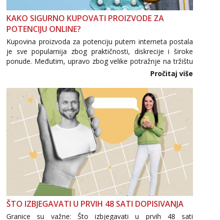
Tel:
064/677-677
- Kod: #123
KAKO SIGURNO KUPOVATI PROIZVODE ZA
tel:0,93€ - mob:1,12€ min
POTENCIJU ONLINE?
Kupovina proizvoda za potenciju putem interneta postala
Anđela
Čekam tvoj poziv!
je sve popularnija zbog praktičnosti, diskrecije i široke
ponude. Međutim, upravo zbog velike potražnje na tržištu
Tel:
064/677-677
- Kod: #142
se pojavljuju i brojni krivotvoreni proizvodi, nepouzdane
Pročitaj više
tel:0,93€ - mob:1,12€ min
internetske trgovine te proizvodi nepoznatog podrijetla. ...
Lucija
Razgovaram :)
Tel:
064/677-677
- Kod: #136
tel:0,93€ - mob:1,12€ min
Obavijesti me kada se oslobodi
Liliana
Razgovaram :)
Tel:
064/677-677
- Kod: #69
tel:0,93€ - mob:1,12€ min
Obavijesti me kada se oslobodi
ŠTO IZBJEGAVATI U PRVIH 48 SATI DOPISIVANJA
Maja
Granice su važne: Što izbjegavati u prvih 48 sati
Čekam tvoj poziv!