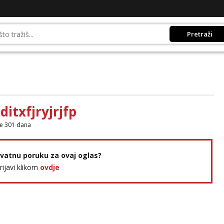
Pretraži
ditxfjryjrjfp
je 301 dana
rivatnu poruku za ovaj oglas?
prijavi klikom
ovdje