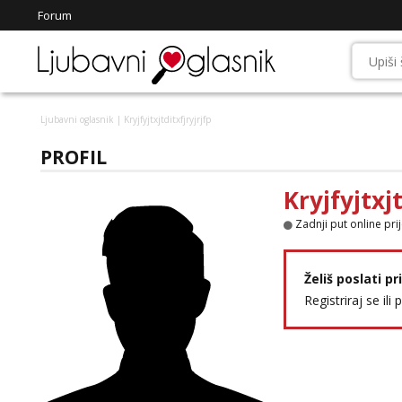
Forum
Ljubavni oglasnik
| Kryjfyjtxjtditxfjryjrjfp
PROFIL
Kryjfyjtxjt
Zadnji put online pri
Želiš poslati p
Registriraj se ili 