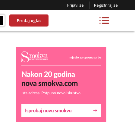
Prijavi se
Registriraj se
Predaj oglas
Lucija
Razgovaram :)