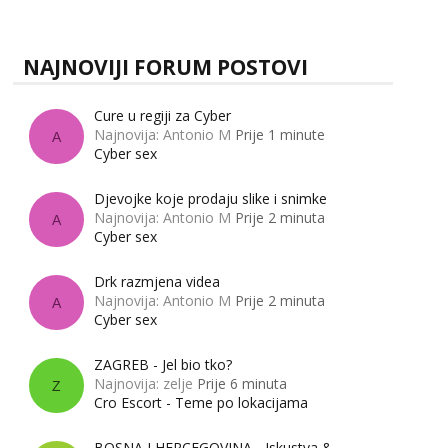
zapravo misle žene, a što muškarci? Jesu...
Tel:
064/677-677
- Kod: #135
tel:0,93€ - mob:1,12€ min
Obavijesti me kada se oslobodi
NAJNOVIJI FORUM POSTOVI
Lili
Razgovaram :)
Cure u regiji za Cyber
Tel:
064/677-677
- Kod: #128
Najnovija: Antonio M
Prije 1 minute
A
tel:0,93€ - mob:1,12€ min
Cyber sex
Obavijesti me kada se oslobodi
Zara
Djevojke koje prodaju slike i snimke
Čekam tvoj poziv!
Najnovija: Antonio M
Prije 2 minuta
A
Cyber sex
Tel:
064/677-677
- Kod: #123
tel:0,93€ - mob:1,12€ min
Drk razmjena videa
Najnovija: Antonio M
Prije 2 minuta
Anđela
A
Cyber sex
Čekam tvoj poziv!
Tel:
064/677-677
- Kod: #142
ZAGREB - Jel bio tko?
tel:0,93€ - mob:1,12€ min
Najnovija: zelje
Prije 6 minuta
Z
Cro Escort - Teme po lokacijama
BOSNA I HERCEGOVINA - Iskustva &