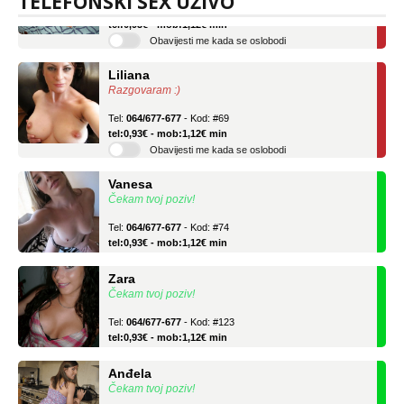
TELEFONSKI SEX UŽIVO
Tel:
064/677-677
- Kod: #136
tel:0,93€ - mob:1,12€ min
Obavijesti me kada se oslobodi
Liliana
Razgovaram :)
Tel:
064/677-677
- Kod: #69
tel:0,93€ - mob:1,12€ min
Obavijesti me kada se oslobodi
Vanesa
Čekam tvoj poziv!
Tel:
064/677-677
- Kod: #74
tel:0,93€ - mob:1,12€ min
Zara
Čekam tvoj poziv!
Tel:
064/677-677
- Kod: #123
tel:0,93€ - mob:1,12€ min
Anđela
Čekam tvoj poziv!