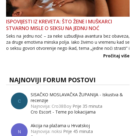
ISPOVIJESTI IZ KREVETA: ŠTO ŽENE I MUŠKARCI
STVARNO MISLE O SEKSU NA JEDNU NOĆ
Seks na jednu noć – za neke uzbudljiva avantura bez obaveza,
za druge emotivna minska polja. Iako živimo u vremenu kad se
o seksu govori otvorenije nego ikad, tema „jedne noći strasti“ i
dalje izaziva burne rasprave. Što zapravo misle žene, a što
Pročitaj više
muškarci? Jesu...
NAJNOVIJI FORUM POSTOVI
SISAČKO MOSLAVAČKA ŽUPANIJA - Iskustva &
recenzije
C
Najnovija: Cro38Boy
Prije 35 minuta
Cro Escort - Teme po lokacijama
Akcija na plažama u Hrvatskoj
Najnovija: noksi
Prije 45 minuta
N