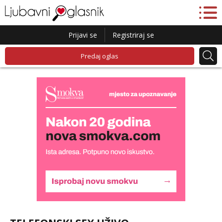
Prijavi se
Registriraj se
Predaj oglas
Lucija
Razgovaram :)