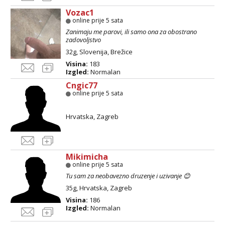
Vozac1
online prije 5 sata
Zanimaju me parovi, ili samo ona za obostrano
zadovoljstvo
32g, Slovenija, Brežice
Visina:
183
Izgled:
Normalan
Cngic77
online prije 5 sata
Hrvatska, Zagreb
Mikimicha
online prije 5 sata
Tu sam za neobavezno druzenje i uzivanje 😊
35g, Hrvatska, Zagreb
Visina:
186
Izgled:
Normalan