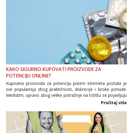
KAKO SIGURNO KUPOVATI PROIZVODE ZA
POTENCIJU ONLINE?
Kupovina proizvoda za potenciju putem interneta postala je
sve popularnija zbog praktičnosti, diskrecije i široke ponude.
Međutim, upravo zbog velike potražnje na tržištu se pojavljuju
i brojni krivotvoreni proizvodi, nepouzdane internetske
Pročitaj više
trgovine te proizvodi nepoznatog podrijetla. ...