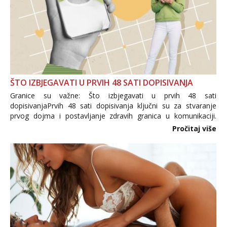
ŠTO IZBJEGAVATI U PRVIH 48 SATI DOPISIVANJA
Granice su važne: Što izbjegavati u prvih 48 sati
dopisivanjaPrvih 48 sati dopisivanja ključni su za stvaranje
prvog dojma i postavljanje zdravih granica u komunikaciji.
Važno je izbjeći prebrzo otkrivanje osobnih ili intimnih
Pročitaj više
informacija, jer nepoznata osoba još nije zaslužila to
povjerenje. Takođe...