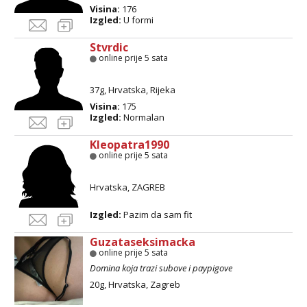
Tel:
064/677-677
- Kod: #123
Visina:
176
tel:0,93€ - mob:1,12€ min
Izgled:
U formi
Anđela
Stvrdic
Čekam tvoj poziv!
online prije 5 sata
Tel:
064/677-677
- Kod: #142
37g, Hrvatska, Rijeka
tel:0,93€ - mob:1,12€ min
Visina:
175
Izgled:
Normalan
Kleopatra1990
online prije 5 sata
Hrvatska, ZAGREB
Izgled:
Pazim da sam fit
Guzataseksimacka
online prije 5 sata
Domina koja trazi subove i paypigove
20g, Hrvatska, Zagreb