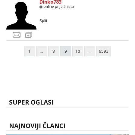
Dinko783
online prije 5 sata
Split
1
...
8
9
10
...
6593
SUPER OGLASI
NAJNOVIJI ČLANCI