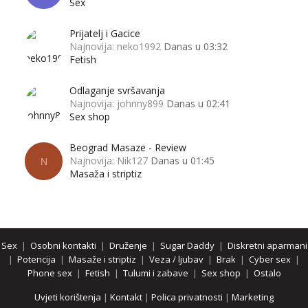
Sex
Prijatelj i Gacice
Najnovija: neko1992
Danas u 03:32
Fetish
Odlaganje svršavanja
Najnovija: johnny899
Danas u 02:41
Sex shop
Beograd Masaze - Review
Najnovija: Nik127
Danas u 01:45
N
Masaža i striptiz
Sex
|
Osobni kontakti
|
Druženje
|
Sugar Daddy
|
Diskretni aparmani
|
Potencija
|
Masaže i striptiz
|
Veza / ljubav
|
Brak
|
Cyber sex
|
Phone sex
|
Fetish
|
Tulumi i zabave
|
Sex shop
|
Ostalo
Uvjeti korištenja
|
Kontakt
|
Polica privatnosti
|
Marketing