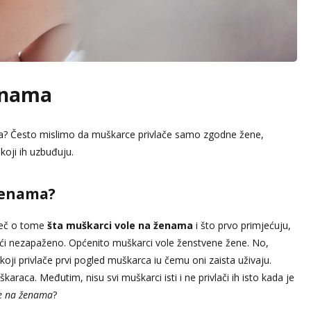
ženama
nama? Često mislimo da muškarce privlače samo zgodne žene,
 koji ih uzbuđuju.
 ženama?
iječ o tome
šta muškarci vole na ženama
i što prvo primjećuju,
ći nezapaženo. Općenito muškarci vole ženstvene žene. No,
koji privlače prvi pogled muškarca iu čemu oni zaista uživaju.
škaraca. Međutim, nisu svi muškarci isti i ne privlači ih isto kada je
le na ženama
?