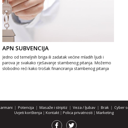
APN SUBVENCIJA
Jedno od temeljnih briga ili zadatak većine mladih ljudi i
parova je svakako rješavanje stambenog pitanja. Možemo
slobodno reći kako trošak financiranja stambenog pitanja
čini dobar dio ...
parmani
|
Potencija
|
Masaže i striptiz
|
Veza / ljubav
|
Brak
|
Cyber s
Uvjeti korištenja
|
Kontakt
|
Polica privatnosti
|
Marketing