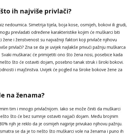
to ih najviše privlači?
iz nedoumica. Simetrija tijela, boja kose, osmijeh, bokovi ili grudi,
 mogu prevladati određene karakteristike kojim će muškarci biti
i žene i ženstvenost su najvažniji faktori koji privlače njihovu
više privlači? Zna se da je uvijek najlakše privući pažnju muškarca
. Svaki muškarac će primijetiti ono što žena nosi, posebice kada
e nešto što će ostaviti dojam, posebno tanak struk i široki bokovi.
odnosti i majčinstva. Uvijek će pogled na široke bokove žene za
ole na ženama?
amim tim i mnogo privlačnijom. Iako se može činiti da muškarci
 nešto što će bez sumnje ostaviti najjači dojam. Među brojnim
0% njih je reklo da je osmijeh najprije privukao njihovu pažnju.
matra se da je to nešto što muškarci vole na ženama i puno ih