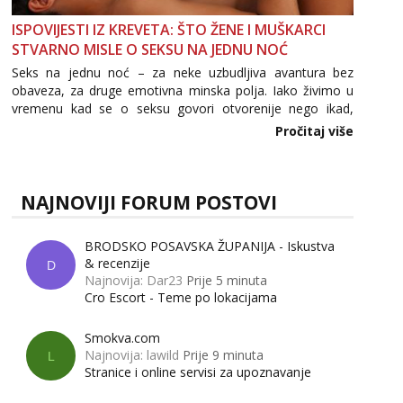
Čekam tvoj poziv!
ISPOVIJESTI IZ KREVETA: ŠTO ŽENE I MUŠKARCI
Tel:
064/677-677
- Kod: #142
STVARNO MISLE O SEKSU NA JEDNU NOĆ
tel:0,93€ - mob:1,12€ min
Seks na jednu noć – za neke uzbudljiva avantura bez
obaveza, za druge emotivna minska polja. Iako živimo u
vremenu kad se o seksu govori otvorenije nego ikad,
tema „jedne noći strasti“ i dalje izaziva burne rasprave. Što
Pročitaj više
zapravo misle žene, a što muškarci? Jesu...
NAJNOVIJI FORUM POSTOVI
BRODSKO POSAVSKA ŽUPANIJA - Iskustva
& recenzije
D
Najnovija: Dar23
Prije 5 minuta
Cro Escort - Teme po lokacijama
Smokva.com
Najnovija: lawild
Prije 9 minuta
L
Stranice i online servisi za upoznavanje