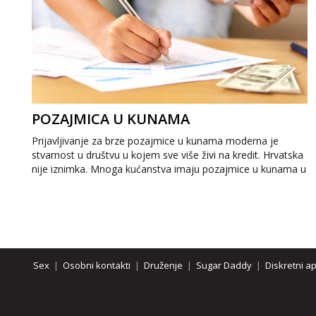
POZAJMICA U KUNAMA
Prijavljivanje za brze pozajmice u kunama moderna je
stvarnost u društvu u kojem sve više živi na kredit. Hrvatska
nije iznimka. Mnoga kućanstva imaju pozajmice u kunama u
banci iz različitih razloga....
Sex
|
Osobni kontakti
|
Druženje
|
Sugar Daddy
|
Diskretni a