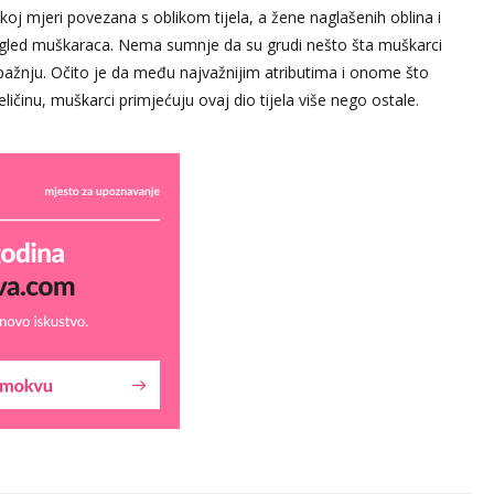
elikoj mjeri povezana s oblikom tijela, a žene naglašenih oblina i
 pogled muškaraca. Nema sumnje da su grudi nešto šta muškarci
i pažnju. Očito je da među najvažnijim atributima i onome što
ičinu, muškarci primjećuju ovaj dio tijela više nego ostale.