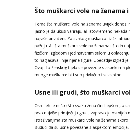
Što muškarci vole na ženama i š
Tema
šta muškarci vole na ženama
uvijek donosi n
jasno je da ukusi variraju, ali istovremeno nekada
najviše privučeni. Za svakog muškarca fizički atribut
pažnju. Ali šta muškarci vole na ženama i što ih naj
fizičkim izgledom i jedinstvenim stilom u oblačenju
to naglašava linije njene figure. Upečatljiv izgled j
Ovaj dio ženskog tijela se povezuje s aspektima pl
mnoge muškarce biti vrlo privlačno i seksipilno.
Usne ili grudi, što muškarci v
Osmijeh je nešto što svaku ženu čini ljepšom, a s
prvo najviše primjećuju grudi, zapravo je osmijeh
istraživanjima šta muškarci vole na ženama skoro 8
Budući da su usne povezane s aspektom emocija, s