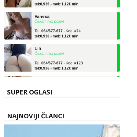
Vanesa
Čekam tvoj poziv!
Tel:
064/677-677
- Kod: #74
tel:0,93€ - mob:1,12€ min
Lili
Čekam tvoj poziv!
Tel:
064/677-677
- Kod: #128
tel:0,93€ - mob:1,12€ min
Ivančica
Čekam tvoj poziv!
SUPER OGLASI
Tel:
064/677-677
- Kod: #108
tel:0,93€ - mob:1,12€ min
Zara
Čekam tvoj poziv!
NAJNOVIJI ČLANCI
Tel:
064/677-677
- Kod: #123
tel:0,93€ - mob:1,12€ min