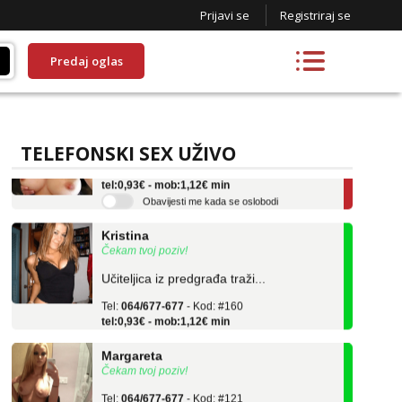
Prijavi se
Registriraj se
Predaj oglas
Liliana
Razgovaram :)
TELEFONSKI SEX UŽIVO
Tel:
064/677-677
- Kod: #69
tel:0,93€ - mob:1,12€ min
Obavijesti me kada se oslobodi
Kristina
Čekam tvoj poziv!
Učiteljica iz predgrađa traži...
Tel:
064/677-677
- Kod: #160
tel:0,93€ - mob:1,12€ min
Margareta
Čekam tvoj poziv!
Tel:
064/677-677
- Kod: #121
tel:0,93€ - mob:1,12€ min