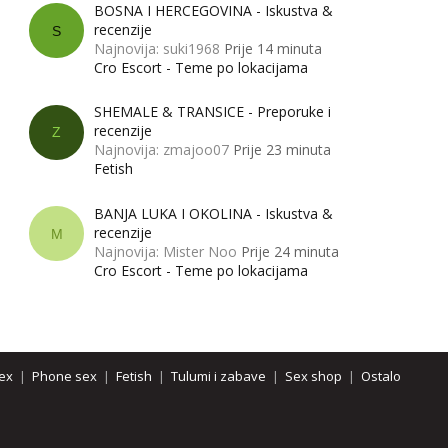
BOSNA I HERCEGOVINA - Iskustva &
recenzije
S
Najnovija: suki1968
Prije 14 minuta
Cro Escort - Teme po lokacijama
SHEMALE & TRANSICE - Preporuke i
recenzije
Z
Najnovija: zmajoo07
Prije 23 minuta
Fetish
BANJA LUKA I OKOLINA - Iskustva &
recenzije
M
Najnovija: Mister Noo
Prije 24 minuta
Cro Escort - Teme po lokacijama
ex
|
Phone sex
|
Fetish
|
Tulumi i zabave
|
Sex shop
|
Ostalo