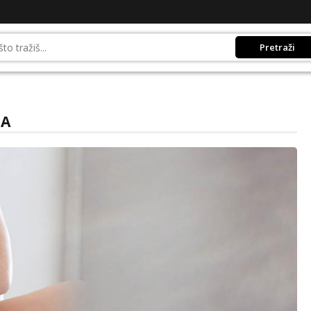
Pretraži
MA