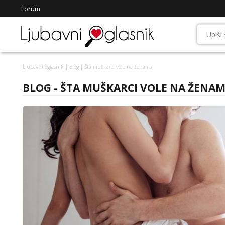
Forum
Ljubavni oglasnik
|
Blog
| Šta muškarci vole na ženama
BLOG - ŠTA MUŠKARCI VOLE NA ŽENA